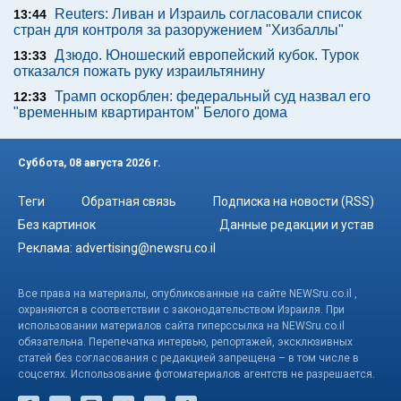
Reuters: Ливан и Израиль согласовали список
13:44
стран для контроля за разоружением "Хизбаллы"
Дзюдо. Юношеский европейский кубок. Турок
13:33
отказался пожать руку израильтянину
Трамп оскорблен: федеральный суд назвал его
12:33
"временным квартирантом" Белого дома
Суббота, 08 августа 2026 г.
Теги
Обратная связь
Подписка на новости (RSS)
Без картинок
Данные редакции и устав
Реклама:
advertising@newsru.co.il
Все права на материалы, опубликованные на сайте NEWSru.co.il ,
охраняются в соответствии с законодательством Израиля. При
использовании материалов сайта гиперссылка на NEWSru.co.il
обязательна. Перепечатка интервью, репортажей, эксклюзивных
статей без согласования с редакцией запрещена – в том числе в
соцсетях. Использование фотоматериалов агентств не разрешается.