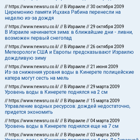
//
https://www.newsru.co.il/
//
В Израиле
//
30 октября 2009
Церемонию памяти Ицхака Рабина перенесли на
неделю из-за дождя
//
https://www.newsru.co.il/
//
В Израиле
//
29 октября 2009
В Израиле начинается зима: в ближайшие дни - ливни,
возможен первый снегопад
//
https://www.newsru.co.il/
//
В Израиле
//
26 октября 2009
Метеорологи США и Европы предсказывают Израилю
дождливую зиму
//
https://www.newsru.co.il/
//
В Израиле
//
21 июня 2009
Из-за снижения уровня воды в Кинерете полицейские
катера могут сесть на мель
//
https://www.newsru.co.il/
//
В Израиле
//
29 марта 2009
Уровень воды в Кинерете поднялся на 2 см
//
https://www.newsru.co.il/
//
В Израиле
//
15 марта 2009
Управление водных ресурсов: дождей недостаточно,
придется экономить
//
https://www.newsru.co.il/
//
В Израиле
//
04 марта 2009
Уровень воды в Кинерете поднялся еще на 7 см
//
https://www.newsru.co.il/
//
В Израиле
//
03 марта 2009