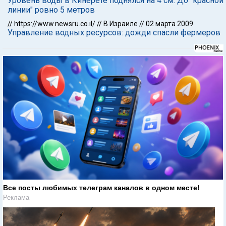
Уровень воды в Кинерете поднялся на 4 см. До "красной
линии" ровно 5 метров
//
https://www.newsru.co.il/
//
В Израиле
//
02 марта 2009
Управление водных ресурсов: дожди спасли фермеров
Все посты любимых телеграм каналов в одном месте!
Реклама