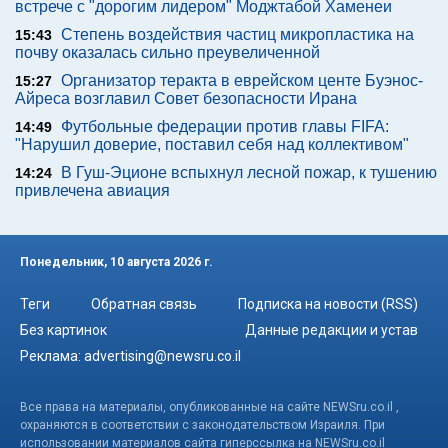
встрече с "дорогим лидером" Моджтабой Хаменеи
Степень воздействия частиц микропластика на
15:43
почву оказалась сильно преувеличенной
Организатор теракта в еврейском центе Буэнос-
15:27
Айреса возглавил Совет безопасности Ирана
Футбольные федерации против главы FIFA:
14:49
"Нарушил доверие, поставил себя над коллективом"
В Гуш-Эционе вспыхнул лесной пожар, к тушению
14:24
привлечена авиация
Понедельник, 10 августа 2026 г.
Теги
Обратная связь
Подписка на новости (RSS)
Без картинок
Данные редакции и устав
Реклама:
advertising@newsru.co.il
Все права на материалы, опубликованные на сайте NEWSru.co.il ,
охраняются в соответствии с законодательством Израиля. При
использовании материалов сайта гиперссылка на NEWSru.co.il