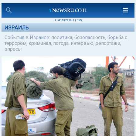
01 СЕНТЯБРЯ 2013
|
13:50
ИЗРАИЛЬ
События в Израиле: политика, безопасность, борьба с
террором, криминал, погода, интервью, репортажи,
опросы