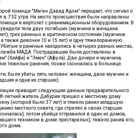
.
орой помощи "Маген Давид Адом" передает, что сигнал о
л в 7:52 утра. На место происшествия были направлены
помощи и вертолет с реанимационным оборудованием. В
увидели тела двух погибших (мужчина и женщина
ет), трех раненых в критическом состоянии (мужчина
 а также девочки 10 и 15 лет) и одну тяжелораненую
. Убитые и раненые находились в четырех разных местах,
-служба МАДА. Пострадавшие были доставлены в
" (Хайфа) и "Эмек" (Афула). Две дочери и мужчина,
не тяжелые ранения, позже скончалась в больнице.
ти, были убиты пять человек: женщина, двое мужчин и
дшая и одна из старших).
олиции приводит следующие данные предварительного
48-летний житель Дабурии пришел к местному дому
ену (которой было 37 лет) и тяжело ранил младшую
зданию местного совета, где стрелял в своих старших
кончалась); потом убийца отправился в один из домов,
авшего техником в доме престарелых), тяжело ранив его,
ого дома.