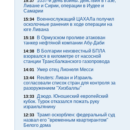
1037-й день войны: действия в Газе,
15:37
Ливане и Сирии, операции в Иудее и
Самарии
Военнослужащий ЦАХАЛа получил
15:34
осколочные ранения в ходе операции на
юге Ливана
В Ормузском проливе атакован
15:18
танкер нефтяной компании Абу-Даби
В Болгарии неизвестный БПЛА
14:38
взорвался в километре от насосной
станции Трансбалканского газопровода
Умер отец Лионеля Месси
14:01
Reuters: Ливан и Израиль
13:44
согласовали список стран для контроля за
разоружением "Хизбаллы"
Дзюдо. Юношеский европейский
13:33
кубок. Турок отказался пожать руку
израильтянину
Трамп оскорблен: федеральный суд
12:33
назвал его "временным квартирантом"
Белого дома