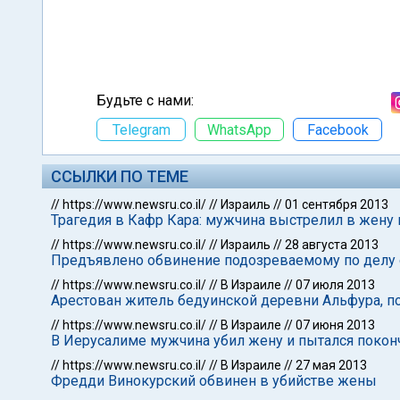
Будьте с нами:
Telegram
WhatsApp
Facebook
ССЫЛКИ ПО ТЕМЕ
//
https://www.newsru.co.il/
//
Израиль
//
01 сентября 2013
Трагедия в Кафр Кара: мужчина выстрелил в жену и
//
https://www.newsru.co.il/
//
Израиль
//
28 августа 2013
Предъявлено обвинение подозреваемому по делу 
//
https://www.newsru.co.il/
//
В Израиле
//
07 июля 2013
Арестован житель бедуинской деревни Альфура, 
//
https://www.newsru.co.il/
//
В Израиле
//
07 июня 2013
В Иерусалиме мужчина убил жену и пытался поконч
//
https://www.newsru.co.il/
//
В Израиле
//
27 мая 2013
Фредди Винокурский обвинен в убийстве жены