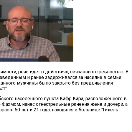
мости, речь идет о действиях, связанных с ревностью. В
азведенным и ранее задерживался за насилие в семье.
 данного мужчины было закрыто без предъявления
эт".
ского населенного пункта Кафр Кара, расположенного в
-Фахмом, нанес огнестрельные ранения жене и дочери, а
расте 50 лет и 21 года, находятся в больнице "Гилель