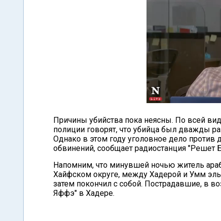
Причины убийства пока неясны. По всей види
полиции говорят, что убийца был дважды р
Однако в этом году уголовное дело против
обвинений, сообщает радиостанция "Решет Б
Напомним, что минувшей ночью житель араб
Хайфском округе, между Хадерой и Умм эль
затем покончил с собой. Пострадавшие, в воз
Яффэ" в Хадере.