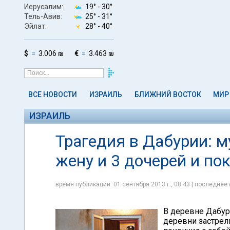
Иерусалим:
19° -
30°
Тель-Авив:
25° -
31°
Эйлат:
28° -
40°
$
3.006 ₪
€
3.463 ₪
ВСЕ НОВОСТИ
ИЗРАИЛЬ
БЛИЖНИЙ ВОСТОК
МИР
ИЗРАИЛЬ
Трагедия в Дабурии: 
жену и 3 дочерей и по
время публикации: 01 сентября 2013 г., 08:43 | последнее 
В деревне Дабур
деревни застрел