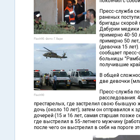
покончил с собой
Пресс-служба ск
раненых поступи
бригады скорой 
Дабурии медики 
примерно 40-50 л
Flash90. Фото: Г.Яари
примерно 50 лет,
(девочка 15 лет)
сообщает пресс
больницы "Рамбам
получившие край
В общей сложнос
две девочки (мла
Пресс-служба п
Flash90
расследования: 
престарелых, где застрелил свою бывшую ж
дочь (около 10 лет); затем он отправился к 
дочерей (15 и 16 лет, самая старшая позже с
где выстрелил в 55-летнего мужчину (работ
после чего он выстрелил в себя на пороге эт