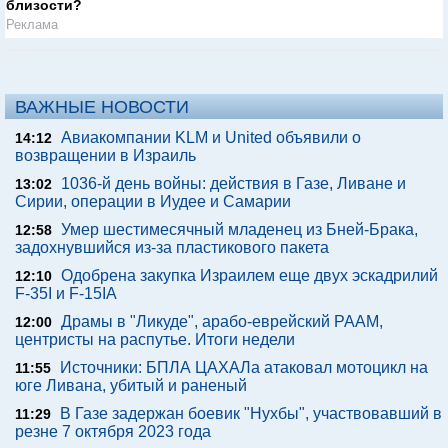
близости?
Реклама
ВАЖНЫЕ НОВОСТИ
Авиакомпании KLM и United объявили о
14:12
возвращении в Израиль
1036-й день войны: действия в Газе, Ливане и
13:02
Сирии, операции в Иудее и Самарии
Умер шестимесячный младенец из Бней-Брака,
12:58
задохнувшийся из-за пластикового пакета
Одобрена закупка Израилем еще двух эскадрилий
12:10
F-35I и F-15IA
Драмы в "Ликуде", арабо-еврейский РААМ,
12:00
центристы на распутье. Итоги недели
Источники: БПЛА ЦАХАЛа атаковал мотоцикл на
11:55
юге Ливана, убитый и раненый
В Газе задержан боевик "Нухбы", участвовавший в
11:29
резне 7 октября 2023 года