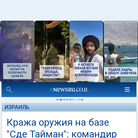
ИСПАНЕЦ ЗРЯ
НАПАЛ НА
РЕЗЕРВИСТА
ЦАХАЛА
20 АВГУСТА 2017
|
11:34
ИЗРАИЛЬ
Кража оружия на базе
"Сде Тайман": командир