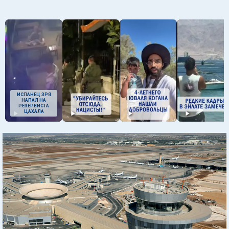
ИСПАНЕЦ ЗРЯ
НАПАЛ НА
РЕЗЕРВИСТА
ЦАХАЛА