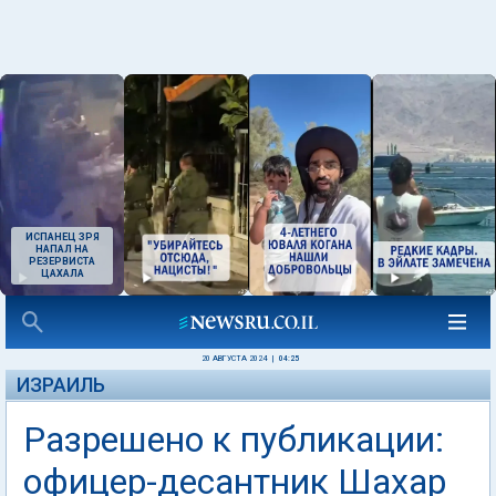
ИСПАНЕЦ ЗРЯ
НАПАЛ НА
РЕЗЕРВИСТА
ЦАХАЛА
20 АВГУСТА 2024
|
04:25
ИЗРАИЛЬ
Разрешено к публикации:
офицер-десантник Шахар