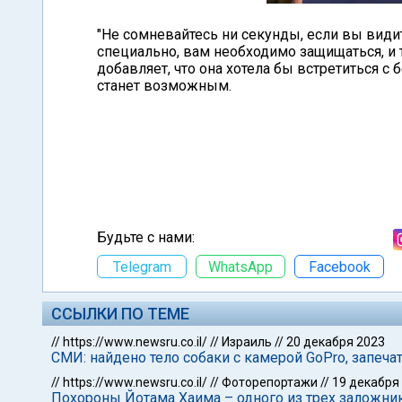
"Не сомневайтесь ни секунды, если вы видит
специально, вам необходимо защищаться, и 
добавляет, что она хотела бы встретиться с 
станет возможным.
Будьте с нами:
Telegram
WhatsApp
Facebook
ССЫЛКИ ПО ТЕМЕ
//
https://www.newsru.co.il/
//
Израиль
//
20 декабря 2023
СМИ: найдено тело собаки с камерой GoPro, запе
//
https://www.newsru.co.il/
//
Фоторепортажи
//
19 декабря
Похороны Йотама Хаима – одного из трех заложни