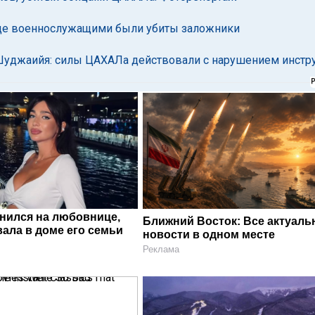
где военнослужащими были убиты заложники
 Шуджаийя: силы ЦАХАЛа действовали с нарушением инстр
енился на любовнице,
Ближний Восток: Все актуал
ала в доме его семьи
новости в одном месте
Реклама