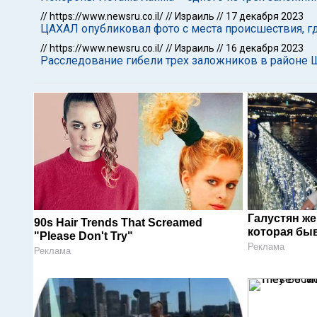
//
https://www.newsru.co.il/
//
Израиль
//
17 декабря 2023
ЦАХАЛ опубликовал фото с места происшествия, 
//
https://www.newsru.co.il/
//
Израиль
//
16 декабря 2023
Расследование гибели трех заложников в районе
Галустян ж
90s Hair Trends That Screamed
которая быв
"Please Don't Try"
Реклама
Реклама