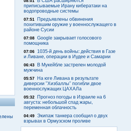
В США расширяются
08:01
приписываемые Ирану кибератаки на
водопроводные системы
Предъявлены обвинения
07:51
похитившим оружие у военнослужащего в
районе Сусии
Google закрывает голосового
07:08
помощника
1035-й день войны: действия в Газе
07:06
и Ливане, операции в Иудее и Самарии
В Мукейбле застрелен молодой
06:43
мужчина
На юге Ливана в результате
05:57
диверсии "Хизбаллы" погибли двое
военнослужащих ЦАХАЛа
Прогноз погоды в Израиле на 6
05:32
августа: небольшой спад жары,
переменная облачность
Экипаж танкера сообщил о двух
04:49
релены
взрывах в Ормузском проливе