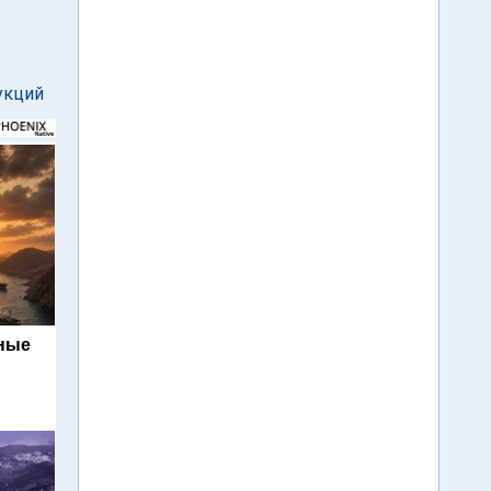
укций
ьные