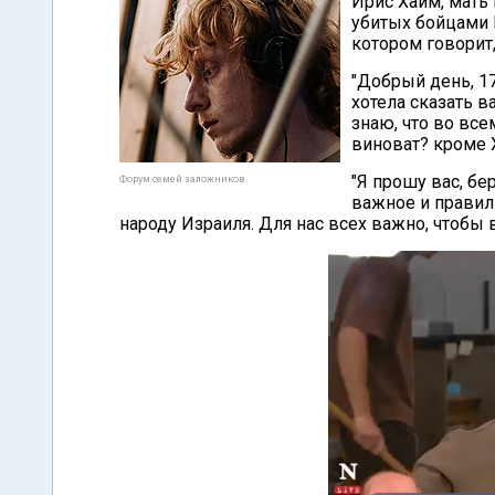
Ирис Хаим, мать
убитых бойцами 
котором говорит,
"Добрый день, 17
хотела сказать в
знаю, что во все
виноват? кроме Х
"Я прошу вас, бе
Форум семей заложников
важное и правил
народу Израиля. Для нас всех важно, чтобы