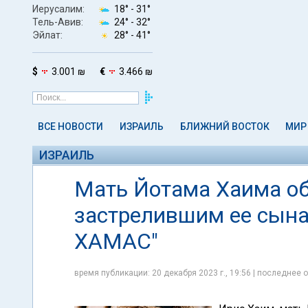
Иерусалим:
18° -
31°
Тель-Авив:
24° -
32°
Эйлат:
28° -
41°
$
3.001 ₪
€
3.466 ₪
ВСЕ НОВОСТИ
ИЗРАИЛЬ
БЛИЖНИЙ ВОСТОК
МИР
ИЗРАИЛЬ
Мать Йотама Хаима об
застрелившим ее сына:
ХАМАС"
время публикации: 20 декабря 2023 г., 19:56 | последнее о