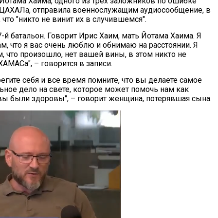
 Йотама Хаима, одного из трех заложников по ошибке
ЦАХАЛа, отправила военнослужащим аудиосообщение, в
 что "никто не винит их в случившемся".
-й батальон. Говорит Ирис Хаим, мать Йотама Хаима. Я
ам, что я вас очень люблю и обнимаю на расстоянии. Я
м, что произошло, нет вашей вины, в этом никто не
АМАСа", – говорится в записи.
регите себя и все время помните, что вы делаете самое
ьное дело на свете, которое может помочь нам как
 вы были здоровы", – говорит женщина, потерявшая сына.