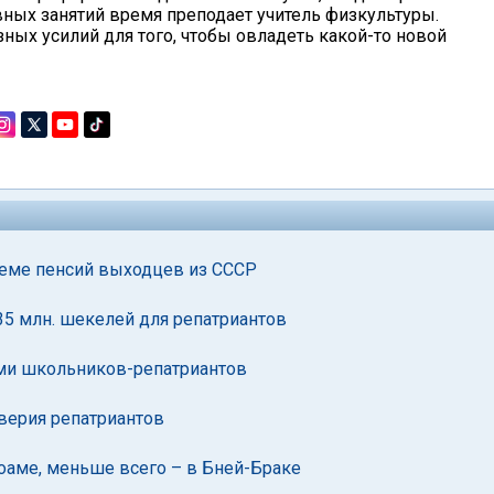
вных занятий время преподает учитель физкультуры.
зных усилий для того, чтобы овладеть какой-то новой
леме пенсий выходцев из СССР
35 млн. шекелей для репатриантов
ами школьников-репатриантов
верия репатриантов
оаме, меньше всего – в Бней-Браке