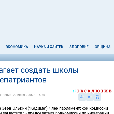
ЭКОНОМИКА
НАУКА И ХАЙТЕК
ЗДОРОВЬЕ
ОБЩИНА
агает создать школы
репатриантов
вление: 20 июня 2006 г., 15:46
а Зеэв Элькин ("Кадима"), член парламентской комиссии
и заместитель председателя подкомиссии по интеграции