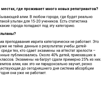
 местах, где проживает много новых репатриантов?
бывающей алии. В любом городе, где будет реально
акой ульпан для 15-20 учеников. Есть статистика
 какие города попадают под эту категорию.
ульпаны?
а преподавания иврита категорически не работает. Это
же не тайна: данные о результатах учебы детей-
 среди тех, кто сдает экзамены на аттестат зрелости –
анные публиковались. Около 40% детей, приехавших в
 классов. Экзамены на багрут сдали примерно 25% из них.
емпов алии, как это ни парадоксально звучит, резко
ществующая до сегодняшнего дня система абсорбции
годня она уже не работает.