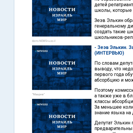
детей репатриан
школы, которые 
Зеэв Элькин обр
генеральному ди
создать такие ш
школьников-репа
Фото NEWSru.co.il
- Зеэв Элькин. 
(ИНТЕРВЬЮ)
По словам депут
выводу, что нед
первого года об
абсорбцию и мож
Поэтому комисси
"Маарив"
а также уже в б
классы абсорбци
За меньшее коли
знание языка на 
Депутат Элькин 
предварительный 