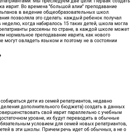
патриантами. Мы преследуем две цели. Первая: создать
ка иврит. Во времена "большой алии" преподавание
ульпанов в ведение общеобразовательных школ.
ния позволяла это сделать: каждый ребенок получал
в неделю, когда набиралось 15 таких детей, школа могла
-репатрианты рассеяны по стране, в каждой школе может
 им нормальное преподавание иврита, как нового
не могут овладеть языком и поэтому не в состоянии
?
собираться дети из семей репатриантов, недавно
ыделения дополнительного бюджета) создать в данных
овершенствовать свой иврит параллельно с учебным
достаточном уровне, их будут переводить в обычные
 обязательным условием для семей новых репатриантов,
етей в эти школы. Причем речь идет об обычных, а не о