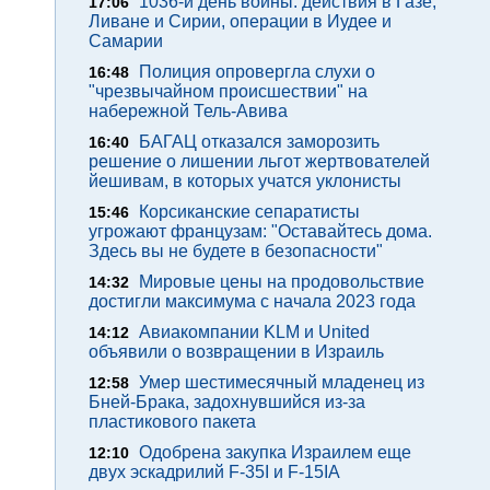
1036-й день войны: действия в Газе,
17:06
Ливане и Сирии, операции в Иудее и
Самарии
Полиция опровергла слухи о
16:48
"чрезвычайном происшествии" на
набережной Тель-Авива
БАГАЦ отказался заморозить
16:40
решение о лишении льгот жертвователей
йешивам, в которых учатся уклонисты
Корсиканские сепаратисты
15:46
угрожают французам: "Оставайтесь дома.
Здесь вы не будете в безопасности"
Мировые цены на продовольствие
14:32
достигли максимума с начала 2023 года
Авиакомпании KLM и United
14:12
объявили о возвращении в Израиль
Умер шестимесячный младенец из
12:58
Бней-Брака, задохнувшийся из-за
пластикового пакета
Одобрена закупка Израилем еще
12:10
двух эскадрилий F-35I и F-15IA