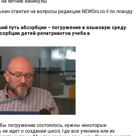
 на летние каникулы.
кин ответил на вопросы редакции NEWSru.co.il по поводу
ший путь абсорбции – погружение в языковую среду.
бсорбции детей-репатриантов учеба в
чтобы погружение состоялось, нужны некоторые
не идет о создании школ, где все ученики или их