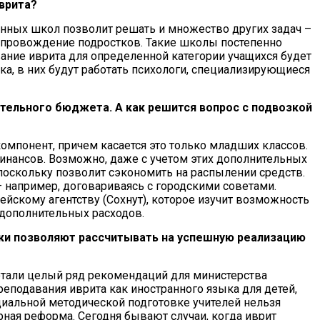
врита?
анных школ позволит решать и множество других задач –
опровождение подростков. Такие школы постепенно
ание иврита для определенной категории учащихся будет
ка, в них будут работать психологи, специализирующиеся
ительного бюджета. А как решится вопрос с подвозкой
мпонент, причем касается это только младших классов.
инансов. Возможно, даже с учетом этих дополнительных
 поскольку позволит сэкономить на распылении средств.
 – например, договариваясь с городскими советами.
ейскому агентству (Сохнут), которое изучит возможность
т дополнительных расходов.
ки позволяют рассчитывать на успешную реализацию
тали целый ряд рекомендаций для министерства
реподавания иврита как иностранного языка для детей,
циальной методической подготовке учителей нельзя
рная реформа. Сегодня бывают случаи, когда иврит