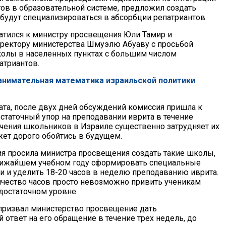
тов в образовательной системе, предложил создать
будут специализироваться в абсорбции репатриантов.
атился к министру просвещения Юли Тамир и
ректору министерства Шмуэлю Абуаву с просьбой
колы в населенных пунктах с большим числом
триантов.
Занимательная математика израильской политики
ата, после двух дней обсуждений комиссия пришла к
остаточный упор на преподавании иврита в течение
учения школьников в Израиле существенно затрудняет их
ет дорого обойтись в будущем.
я просила министра просвещения создать такие школы,
лижайшем учебном году сформировать специальные
и и уделить 18-20 часов в неделю преподаванию иврита.
чество часов просто невозможно привить ученикам
достаточном уровне.
призвал министерство просвещение дать
ответ на его обращение в течение трех недель, до