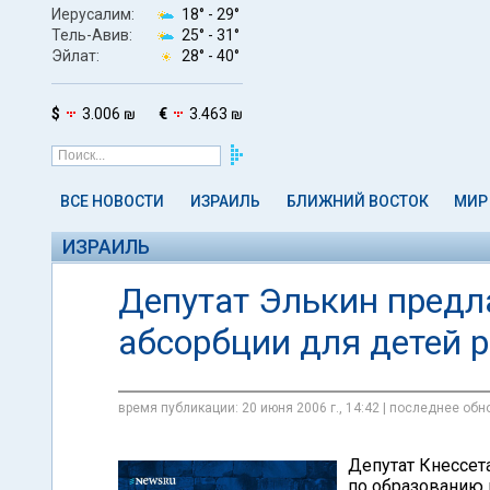
Иерусалим:
18° -
29°
Тель-Авив:
25° -
31°
Эйлат:
28° -
40°
$
3.006 ₪
€
3.463 ₪
ВСЕ НОВОСТИ
ИЗРАИЛЬ
БЛИЖНИЙ ВОСТОК
МИР
ИЗРАИЛЬ
Депутат Элькин предл
абсорбции для детей 
время публикации: 20 июня 2006 г., 14:42 | последнее обно
Депутат Кнессет
по образованию 