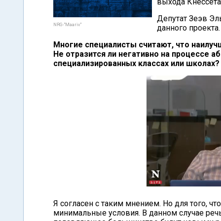
выхода Кнессета
Депутат Зеэв Эль
NRG-"Maariv"
данного проекта.
Многие специалисты считают, что наилуч
Не отразится ли негативно на процессе а
специализированных классах или школах?
Я согласен с таким мнением. Но для того, 
минимальные условия. В данном случае речь 