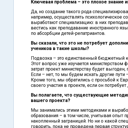
Ключевая проблема – это плохое знание и
Да, но создание такого рода специализиров
например, осуществлять психологическое с
выработают специализацию: в них преподав
вестись как преподавание иностранного язы
по абсорбции детей-репатриантов.
Вы сказали, что это не потребует дополн
учеников в такие школы?
Подвозка – это единственный бюджетный ко
Этот вопрос уже изучается министерством ф
затрат проект министерству будет выгоден,
Если – нет, то мы будем искать другие пути
Кроме того, мы обратились с просьбой к Евр
своего участия в проекте, если он потребуе
Вы полагаете, что существующие методи
вашего проекта?
Мы занимались этими методиками и вырабо
образования – в том числе, учитывая опыт п
накопленный заграницей. Но ни о какой спе
говорить, пока не проведена первая структу