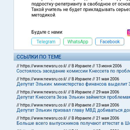
подростку-репатрианту в свободное от осно
Такой учитель не будет прикладывать серье
методикой.
Будьте с нами:
Telegram
WhatsApp
Facebook
ССЫЛКИ ПО ТЕМЕ
//
https://www.newsru.co.il/
//
В Израиле
//
13 июня 2006
Состоялось заседание комиссии Кнессета по проб
//
https://www.newsru.co.il/
//
В Израиле
//
31 мая 2006
Депутат Элькин: министерство финансов выделит 
//
https://www.newsru.co.il/
//
В Израиле
//
29 мая 2006
Депутат Кнессета Зеэв Элькин займется проблем
//
https://www.newsru.co.il/
//
В Израиле
//
23 мая 2006
Депутат Элькин призвал главу МВД добиваться до
//
https://www.newsru.co.il/
//
В Израиле
//
21 мая 2006
Больше всего выпускников получают аттестат в Ш