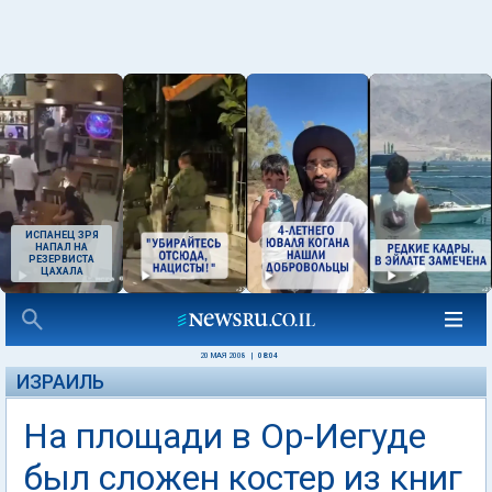
ИСПАНЕЦ ЗРЯ
НАПАЛ НА
РЕЗЕРВИСТА
ЦАХАЛА
20 МАЯ 2008
|
08:04
ИЗРАИЛЬ
На площади в Ор-Иегуде
был сложен костер из книг