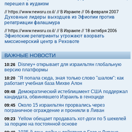
перешел в иудаизм
//
https://www.newsru.co.il/
//
В Израиле
//
06 февраля 2007
Духовные лидеры выходцев из Эфиопии против
репатриации фалашмура
//
https://www.newsru.co.il/
//
В Израиле
//
18 октября 2006
Эфиопские репатрианты угрожают взорвать
миссионерский центр в Реховоте
ВАЖНЫЕ НОВОСТИ
Disney+ открывает для израильтян глобальную
10:26
версию платформы
"Я попала сюда, зная только слово "шалом": как
10:20
работает учебная база Михве Алон
Демократический истеблишмент США поддержал
09:48
кандидата, обвинявшего Израиль в геноциде
Около 15 израильтян прорвались через
09:45
пограничное ограждение и проникли в Ливан
Yellow обещает продавать хот-доги по 5 шекелей
09:23
за порцию на постоянной основе