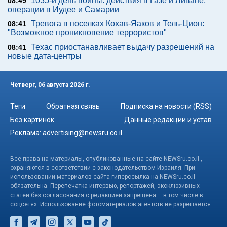
1035-й день войны: действия в Газе и Ливане,
08:49
операции в Иудее и Самарии
Тревога в поселках Кохав-Яаков и Тель-Цион:
08:41
"Возможное проникновение террористов"
Техас приостанавливает выдачу разрешений на
08:41
новые дата-центры
Четверг, 06 августа 2026 г.
Теги
Обратная связь
Подписка на новости (RSS)
Без картинок
Данные редакции и устав
Реклама:
advertising@newsru.co.il
Все права на материалы, опубликованные на сайте NEWSru.co.il ,
охраняются в соответствии с законодательством Израиля. При
использовании материалов сайта гиперссылка на NEWSru.co.il
обязательна. Перепечатка интервью, репортажей, эксклюзивных
статей без согласования с редакцией запрещена – в том числе в
соцсетях. Использование фотоматериалов агентств не разрешается.