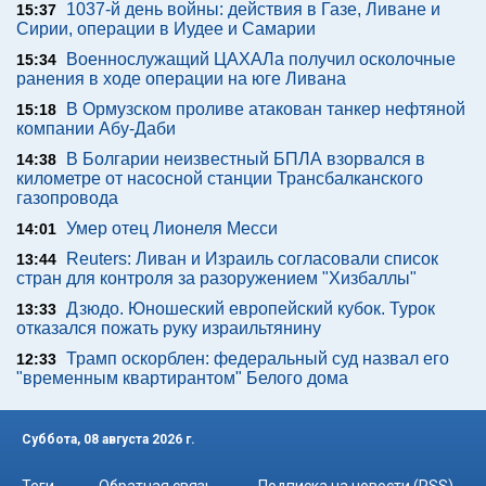
1037-й день войны: действия в Газе, Ливане и
15:37
Сирии, операции в Иудее и Самарии
Военнослужащий ЦАХАЛа получил осколочные
15:34
ранения в ходе операции на юге Ливана
В Ормузском проливе атакован танкер нефтяной
15:18
компании Абу-Даби
В Болгарии неизвестный БПЛА взорвался в
14:38
километре от насосной станции Трансбалканского
газопровода
Умер отец Лионеля Месси
14:01
Reuters: Ливан и Израиль согласовали список
13:44
стран для контроля за разоружением "Хизбаллы"
Дзюдо. Юношеский европейский кубок. Турок
13:33
отказался пожать руку израильтянину
Трамп оскорблен: федеральный суд назвал его
12:33
"временным квартирантом" Белого дома
Суббота, 08 августа 2026 г.
Теги
Обратная связь
Подписка на новости (RSS)