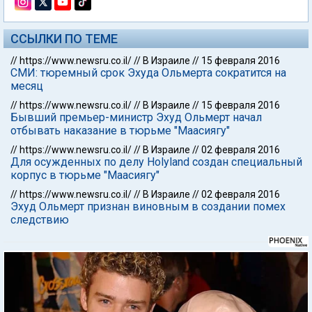
ССЫЛКИ ПО ТЕМЕ
//
https://www.newsru.co.il/
//
В Израиле
//
15 февраля 2016
СМИ: тюремный срок Эхуда Ольмерта сократится на
месяц
//
https://www.newsru.co.il/
//
В Израиле
//
15 февраля 2016
Бывший премьер-министр Эхуд Ольмерт начал
отбывать наказание в тюрьме "Маасиягу"
//
https://www.newsru.co.il/
//
В Израиле
//
02 февраля 2016
Для осужденных по делу Holyland создан специальный
корпус в тюрьме "Маасиягу"
//
https://www.newsru.co.il/
//
В Израиле
//
02 февраля 2016
Эхуд Ольмерт признан виновным в создании помех
следствию