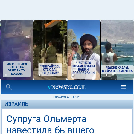
ИСПАНЕЦ ЗРЯ
НАПАЛ НА
РЕЗЕРВИСТА
ЦАХАЛА
21 ФЕВРАЛЯ 2016
|
13:45
ИЗРАИЛЬ
Супруга Ольмерта
навестила бывшего