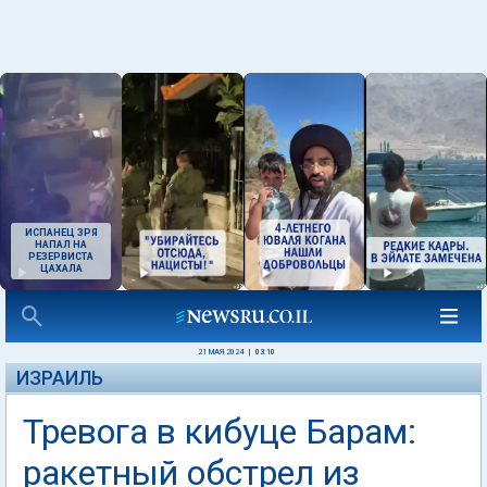
ИСПАНЕЦ ЗРЯ
НАПАЛ НА
РЕЗЕРВИСТА
ЦАХАЛА
21 МАЯ 2024
|
03:10
ИЗРАИЛЬ
Тревога в кибуце Барам:
ракетный обстрел из