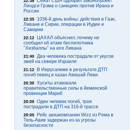
Сенат США одобрил законопроект
22:38
Линдси Грэма о санкциях против Ирана и
России
1036-й день войны: действия в Газе,
22:35
Ливане и Сирии, операции в Иудее и
Самарии
ЦАХАЛ объяснил, почему не
22:12
сообщил об атаке беспилотника
"Хизбаллы" на юге Ливана
Два человека пострадали от укусов
21:40
змей на севере Израиля
В Иерусалиме в результате ДТП
21:12
погиб певец и хазан Авишай Леви
Хуситы атаковали
20:30
правительственные силы в йеменской
провинции Мариб
Один человек погиб, трое
20:09
пострадали в ДТП на 316-й трассе
Рейс авиакомпании Wizz из Рима в
20:00
Тель-Авив задержан из-за угрозы
безопасности