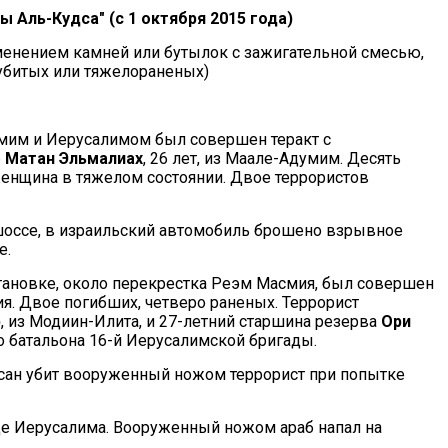
 Аль-Кудса" (с 1 октября 2015 года)
именением камней или бутылок с зажигательной смесью,
 убитых или тяжелораненых)
умим и Иерусалимом был совершен теракт с
б
Матан Эльмалиах
, 26 лет, из Маале-Адумим. Десять
женщина в тяжелом состоянии. Двое террористов
 шоссе, в израильский автомобиль брошено взрывное
е.
остановке, около перекрестка Реэм Масмия, был совершен
я. Двое погибших, четверо раненых. Террорист
р
, из Модиин-Илита, и 27-летний старшина резерва
Ори
го батальона 16-й Иерусалимской бригады.
усан убит вооруженный ножом террорист при попытке
оде Иерусалима. Вооруженный ножом араб напал на