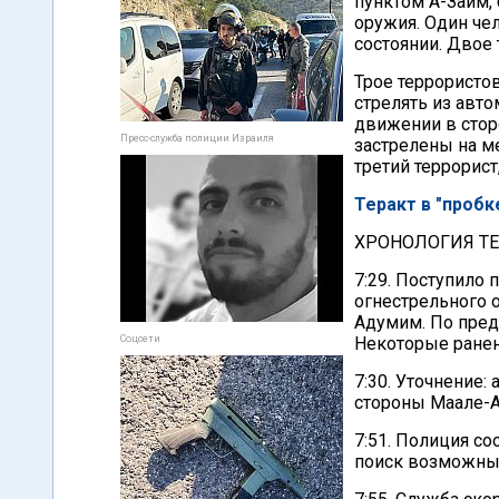
пунктом А-Заим,
оружия. Один чел
состоянии. Двое 
Трое террористо
стрелять из авт
движении в стор
Пресс-служба полиции Израиля
застрелены на м
третий террорис
Теракт в "пробк
ХРОНОЛОГИЯ ТЕ
7:29. Поступило
огнестрельного 
Адумим. По пред
Соцсети
Некоторые ранен
7:30. Уточнение:
стороны Маале-
7:51. Полиция со
поиск возможных