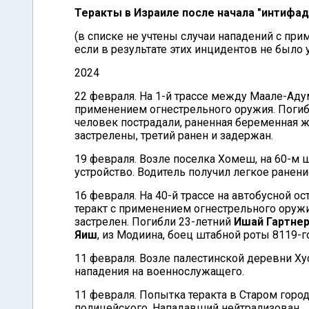
Теракты в Израиле после начала "интифады
(в списке не учтены случаи нападений с пр
если в результате этих инцидентов не было
2024
22 февраля. На 1-й трассе между Маале-Ад
применением огнестрельного оружия. Поги
человек пострадали, раненная беременная 
застрелены, третий ранен и задержан.
19 февраля. Возле поселка Хомеш, на 60-м
устройство. Водитель получил легкое ранени
16 февраля. На 40-й трассе на автобусной 
теракт с применением огнестрельного оружи
застрелен. Погибли 23-летний
Ишай Гартне
Яиш
, из Модиина, боец штабной роты 8119-
11 февраля. Возле палестинской деревни Х
нападения на военнослужащего.
11 февраля. Попытка теракта в Старом гор
полицейского. Нападавший нейтрализован.