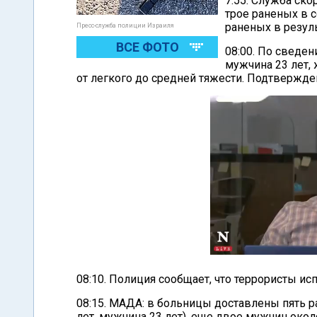
7:55. Служба ск
трое раненых в с
раненых в резуль
Пресс-служба полиции Израиля
ВСЕ ФОТО
08:00. По сведе
мужчина 23 лет,
от легкого до средней тяжести. Подтвержде
08:10. Полиция сообщает, что террористы исп
08:15. МАДА: в больницы доставлены пять р
лет, мужчина 23 лет), еще двое мужчин окол