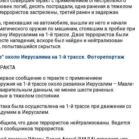
 был совершен теракт с применением огнестрельного
овек погиб, десять пострадали, одна раненая в тяжелом
террористов застрелены, третий ранен и задержан.
в, приехавших на автомобиле, вышли из него и начали
оматического оружия по машинам, стоявшим в пробке при
ону Иерусалима на 1-й трассе. Двое террористов были
есте нападения, вскоре был найден и нейтрализован
т, попытавшийся скрыться.
е" около Иерусалима на 1-й трассе. Фоторепортаж
РАКТА
 первое сообщение о теракте с применением
оружия на 1-й трассе около развязки Иерусалим – Маале-
варительным данным, не менее шести раненых.
ые в тяжелом состоянии.
 атака была осуществлена на 1-й трассе при движении со
Адумим в Иерусалим.
общила, что двое террористов нейтрализованы. Ведется
 сообщников террористов.