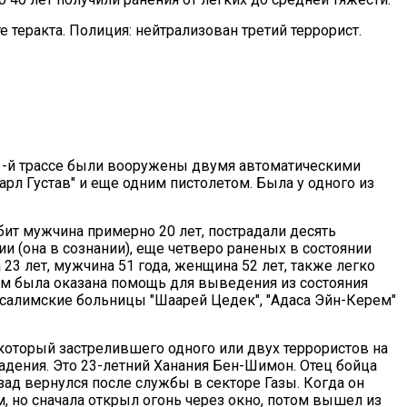
е теракта. Полиция: нейтрализован третий террорист.
а 1-й трассе были вооружены двумя автоматическими
рл Густав" и еще одним пистолетом. Была у одного из
убит мужчина примерно 20 лет, пострадали десять
и (она в сознании), еще четверо раненых в состоянии
23 лет, мужчина 51 года, женщина 52 лет, также легко
м была оказана помощь для выведения из состояния
салимские больницы "Шаарей Цедек", "Адаса Эйн-Керем"
 который застрелившего одного или двух террористов на
адения. Это 23-летний Ханания Бен-Шимон. Отец бойца
азад вернулся после службы в секторе Газы. Когда он
, но сначала открыл огонь через окно, потом вышел из