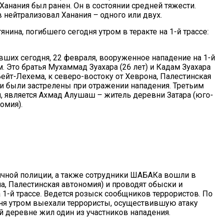
 Ханания был ранен. Он в состоянии средней тяжести.
 нейтрализовал Ханания – одного или двух.
нина, погибшего сегодня утром в теракте на 1-й трассе:
вших сегодня, 22 февраля, вооруженное нападение на 1-й
Это братья Мухаммад Зуахара (26 лет) и Кадам Зуахара
 Бейт-Лехема, к северо-востоку от Хеврона, Палестинская
и были застрелены при отражении нападения. Третьим
, является Ахмад Алушаш – житель деревни Затара (юго-
омия).
ичной полиции, а также сотрудники ШАБАКа вошли в
, Палестинская автономия) и проводят обыски и
 1-й трассе. Ведется розыск сообщников террористов. По
ня утром выехали террористы, осуществившую атаку
 деревне жил один из участников нападения.