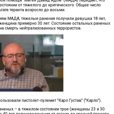
орой помощи "Маген Давид Адом" (МАДА) передает, что
остоянии от тяжелого до критического. Общее число
тате теракта возросло до восьми.
ниям МАДА, тяжелые ранения получили девушка 18 лет,
 женщина примерно 30 лет. Состояние остальных раненых
на смерть нейтрализованных террористов.
ользовали пистолет-пулемет "Карл Густав" ("Карло").
аненых – в тяжелом состоянии трое (женщины 23 и 30
о 40 лет получили ранения от легких до средней тяжести.