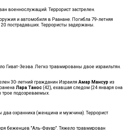
ован военнослужащий. Террорист застрелен.
 оружия и автомобиля в Раанане. Погибла 79-летняя
о 20 пострадавших. Террористы задержаны.
ло Гиват-Зеэва. Легко травмированы двое израильтян.
трелен 30-летний гражданин Израиля
Амар Мансур
из
 ранена
Лара Танос
(42), ехавшая следом (24 января она
ы трое подозреваемых.
 два охранника (женщина и мужчина). Террорист
еря беженцев "Аль-Фауар". Тяжело травмирован