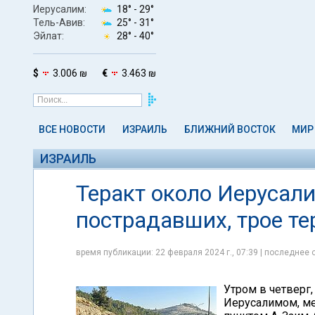
Иерусалим:
18° -
29°
Тель-Авив:
25° -
31°
Эйлат:
28° -
40°
$
3.006 ₪
€
3.463 ₪
ВСЕ НОВОСТИ
ИЗРАИЛЬ
БЛИЖНИЙ ВОСТОК
МИР
ИЗРАИЛЬ
Теракт около Иерусали
пострадавших, трое т
время публикации: 22 февраля 2024 г., 07:39 | последнее 
Утром в четверг,
Иерусалимом, ме