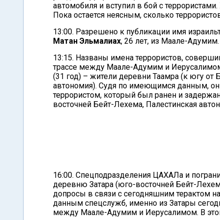
автомобиля и вступил в бой с террористами.
Пока остается неясным, сколько террористов
13:00. Разрешено к публикации имя израильтя
Матан Эльмалиах
, 26 лет, из Маале-Адумим.
13:15. Названы имена террористов, соверши
трассе между Маале-Адумим и Иерусалимом. 
(31 год) – жители деревни Таамра (к югу от
автономия). Судя по имеющимся данным, он
террористом, который был ранен и задержан
восточней Бейт-Лехема, Палестинская автон
16:00. Спецподразделения ЦАХАЛа и погран
деревню Затара (юго-восточней Бейт-Лехема
допросы в связи с сегодняшним терактом на
данным спецслужб, именно из Затары сегод
между Маале-Адумим и Иерусалимом. В этой