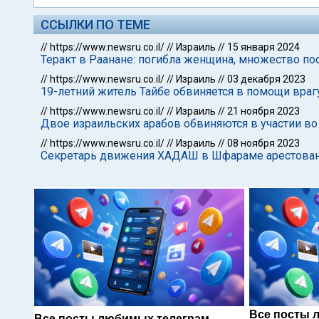
ССЫЛКИ ПО ТЕМЕ
//
https://www.newsru.co.il/
//
Израиль
//
15 января 2024
Теракт в Раанане: погибла женщина, множество п
//
https://www.newsru.co.il/
//
Израиль
//
03 декабря 2023
19-летний житель Тайбе обвиняется в помощи вра
//
https://www.newsru.co.il/
//
Израиль
//
21 ноября 2023
Двое израильских арабов обвиняются в участии во
//
https://www.newsru.co.il/
//
Израиль
//
08 ноября 2023
Секретарь движения ХАДАШ в Шфараме арестова
Все посты 
Все посты любимых телеграм