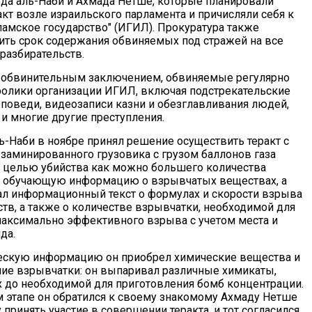
да аль-Наби и Ахмада Нетше, которые планировали
кт возле израильского парламента и причисляли себя к
ламское государство" (ИГИЛ). Прокуратура также
ить срок содержания обвиняемых под стражей на все
разбирательств.
с обвинительным заключением, обвиняемые регулярно
олики организации ИГИЛ, включая подстрекательские
поведи, видеозаписи казни и обезглавливания людей,
 и многие другие преступления.
ь-Наби в ноябре принял решение осуществить теракт с
заминированного грузовика с грузом баллонов газа
с целью убийства как можно большего количества
л обучающую информацию о взрывчатых веществах, а
ал информационный текст о формулах и скорости взрыва
тв, а также о количестве взрывчатки, необходимой для
аксимально эффективного взрыва с учетом места и
да.
ескую информацию он приобрел химические вещества и
ние взрывчатки: он выпаривал различные химикаты,
х до необходимой для приготовления бомб концентрации.
 этапе он обратился к своему знакомому Ахмаду Нетше
принять участие в совершении теракта, и тот согласился.