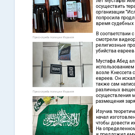
лет Мустафы Абе
осуществить тера
организации "Ис
попросила продл
время судебных 
В соответствии 
Пресс-служба полиции Израиля
смотрели видеор
религиозные про
убийства евреев
Мустафа Абед ал
использованием 
возле Кнессета 
евреев. Он иска
также сам напис
различных вещес
Пресс-служба полиции Израиля
осуществления м
размещения заря
Изучив теоретич
начал изготовле
чтобы довести и
На определенном
и предложил ему 