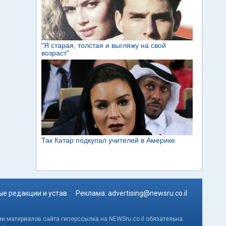
е редакции и устав
Реклама:
advertising@newsru.co.il
и материалов сайта гиперссылка на NEWSru.co.il обязательна.