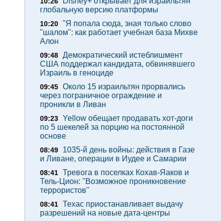
Disney+ открывает для израильтян
10:26
глобальную версию платформы
"Я попала сюда, зная только слово
10:20
"шалом": как работает учебная база Михве
Алон
Демократический истеблишмент
09:48
США поддержал кандидата, обвинявшего
Израиль в геноциде
Около 15 израильтян прорвались
09:45
через пограничное ограждение и
проникли в Ливан
Yellow обещает продавать хот-доги
09:23
по 5 шекелей за порцию на постоянной
основе
1035-й день войны: действия в Газе
08:49
и Ливане, операции в Иудее и Самарии
Тревога в поселках Кохав-Яаков и
08:41
Тель-Цион: "Возможное проникновение
террористов"
Техас приостанавливает выдачу
08:41
разрешений на новые дата-центры