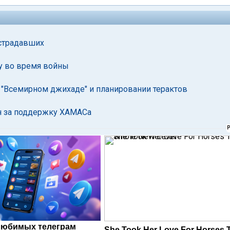
острадавших
гу во время войны
 "Всемирном джихаде" и планировании терактов
н за поддержку ХАМАСа
любимых телеграм
She Took Her Love For Horses 