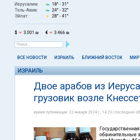
Иерусалим:
18° -
31°
Тель-Авив:
24° -
32°
Эйлат:
28° -
41°
$
3.001 ₪
€
3.466 ₪
ВСЕ НОВОСТИ
ИЗРАИЛЬ
БЛИЖНИЙ ВОСТОК
МИР
ИЗРАИЛЬ
Двое арабов из Иерус
грузовик возле Кнессе
время публикации: 22 января 2024 г., 14:23 | последнее об
Государственная
обвинительные з