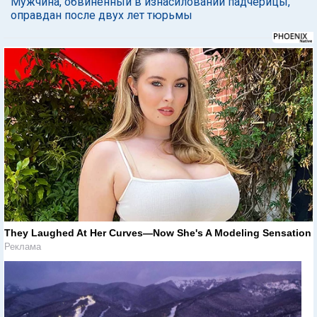
Мужчина, обвиненный в изнасиловании падчерицы,
оправдан после двух лет тюрьмы
They Laughed At Her Curves—Now She's A Modeling Sensation
Реклама