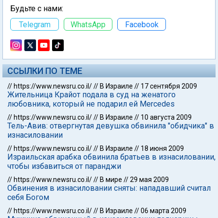
Будьте с нами:
Telegram
WhatsApp
Facebook
ССЫЛКИ ПО ТЕМЕ
//
https://www.newsru.co.il/
//
В Израиле
//
17 сентября 2009
Жительница Крайот подала в суд на женатого
любовника, который не подарил ей Mercedes
//
https://www.newsru.co.il/
//
В Израиле
//
10 августа 2009
Тель-Авив: отвергнутая девушка обвинила "обидчика" в
изнасиловании
//
https://www.newsru.co.il/
//
В Израиле
//
18 июня 2009
Израильская арабка обвинила братьев в изнасиловании,
чтобы избавиться от паранджи
//
https://www.newsru.co.il/
//
В мире
//
29 мая 2009
Обвинения в изнасиловании сняты: нападавший считал
себя Богом
//
https://www.newsru.co.il/
//
В Израиле
//
06 марта 2009