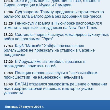
1036-й день войны: действия в Газе, Ливане и
19:18
Сирии, операции в Иудее и Самарии
Суд запретил Трампу продолжать строительство
19:04
бального зала Белого дома без одобрения Конгресса
Генконсул Израиля в Нью-Йорке распорядился
18:29
отменить подписки сотрудников на New York Times
Состоялся первый выпуск командиров сухопутных
18:22
войск по программе "Эрез"
Клуб "Маккаби" Хайфа призвал своих
17:43
болельщиков не приезжать на стадион в Сахнине
поодиночке
В Иерусалиме автомобиль врезался в
17:20
ограждение, водитель погиб
Полиция опровергла слухи о "чрезвычайном
16:48
происшествии" на набережной Тель-Авива
БАГАЦ отказался заморозить решение о лишении
16:40
льгот жертвователей йешивам, в которых учатся
уклонисты
Пятница, 07 августа 2026 г.