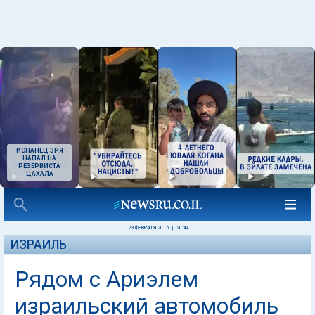
ИСПАНЕЦ ЗРЯ
НАПАЛ НА
РЕЗЕРВИСТА
ЦАХАЛА
23 ФЕВРАЛЯ 2015
|
20:44
ИЗРАИЛЬ
Рядом с Ариэлем
израильский автомобиль