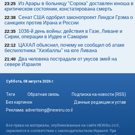
Из Арары в больницу "Сорока" доставлен юноша в
23:25
критическом состоянии, констатирована смерть
Сенат США одобрил законопроект Линдси Грэма о
22:38
санкциях против Ирана и России
1036-й день войны: действия в Газе, Ливане и
22:35
Сирии, операции в Иудее и Самарии
ЦАХАЛ объяснил, почему не сообщил об атаке
22:12
беспилотника "Хизбаллы" на юге Ливана
Два человека пострадали от укусов змей на
21:40
севере Израиля
Суббота, 08 августа 2026 г.
Теги
Обратная связь
Подписка на новости (RSS)
Без картинок
Данные редакции и устав
Реклама:
advertising@newsru.co.il
Все права на материалы, опубликованные на сайте NEWSru.co.il ,
охраняются в соответствии с законодательством Израиля. При