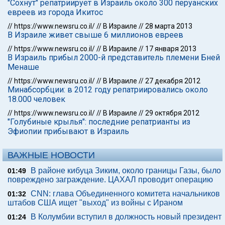
"Сохнут" репатриирует в Израиль около 300 перуанских
евреев из города Икитос
//
https://www.newsru.co.il/
//
В Израиле
//
28 марта 2013
В Израиле живет свыше 6 миллионов евреев
//
https://www.newsru.co.il/
//
В Израиле
//
17 января 2013
В Израиль прибыл 2000-й представитель племени Бней
Менаше
//
https://www.newsru.co.il/
//
В Израиле
//
27 декабря 2012
Минабсорбции: в 2012 году репатриировались около
18.000 человек
//
https://www.newsru.co.il/
//
В Израиле
//
29 октября 2012
"Голубиные крылья": последние репатрианты из
Эфиопии прибывают в Израиль
ВАЖНЫЕ НОВОСТИ
В районе кибуца Зиким, около границы Газы, было
01:49
повреждено заграждение. ЦАХАЛ проводит операцию
CNN: глава Объединенного комитета начальников
01:32
штабов США ищет "выход" из войны с Ираном
В Колумбии вступил в должность новый президент
01:24