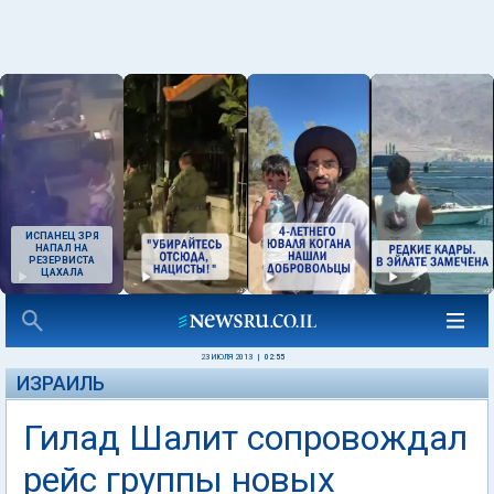
ИСПАНЕЦ ЗРЯ
НАПАЛ НА
РЕЗЕРВИСТА
ЦАХАЛА
23 ИЮЛЯ 2013
|
02:55
ИЗРАИЛЬ
Гилад Шалит сопровождал
рейс группы новых