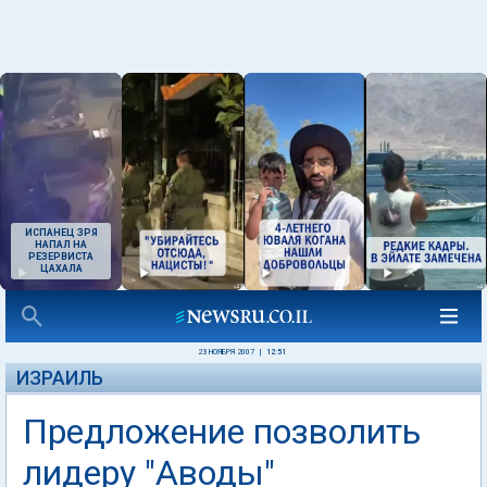
ИСПАНЕЦ ЗРЯ
НАПАЛ НА
РЕЗЕРВИСТА
ЦАХАЛА
23 НОЯБРЯ 2007
|
12:51
ИЗРАИЛЬ
Предложение позволить
лидеру "Аводы"