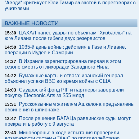
"Авода" критикует Юли Тамир за застой в переговорах с
учителями
ВАЖНЫЕ НОВОСТИ
ЦАХАЛ нанес удары по объектам "Хизбаллы" на
15:30
юге Ливана после гибели двух резервистов
1035-й день войны: действия в Газе и Ливане,
14:50
операции в Иудее и Самарии
В Израиле зарегистрирована первая в этом
14:37
сезоне смерть от лихорадки Западного Нила
Бумажные карты и отвага: иранский генерал
14:22
объяснил успехи ВВС во время войны с США
Саудовский фонд PIF и партнеры завершили
14:03
покупку Electronic Arts за $55 млрд
Русскоязычным жителям Ашкелона предъявлены
13:31
обвинения в шпионаже
После решения БАГАЦа раввинские суды могут
12:47
прекратить работу с 9 августа
Минобороны: в ходе испытания проверили
23:43
возможности системы "Хец" по противодействию