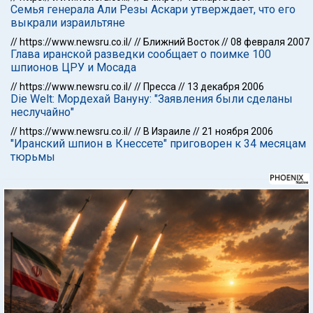
Семья генерала Али Резы Аскари утверждает, что его
выкрали израильтяне
//
https://www.newsru.co.il/
//
Ближний Восток
//
08 февраля 2007
Глава иранской разведки сообщает о поимке 100
шпионов ЦРУ и Мосада
//
https://www.newsru.co.il/
//
Пресса
//
13 декабря 2006
Die Welt: Мордехай Вануну: "Заявления были сделаны
неслучайно"
//
https://www.newsru.co.il/
//
В Израиле
//
21 ноября 2006
"Иранский шпион в Кнессете" приговорен к 34 месяцам
тюрьмы