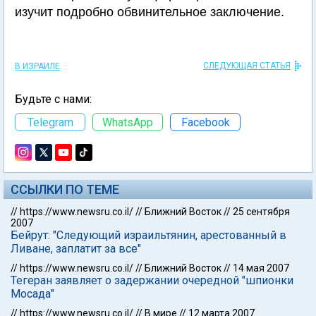
изучит подробно обвинительное заключение.
СЛЕДУЮЩАЯ СТАТЬЯ
В ИЗРАИЛЕ
Будьте с нами:
Telegram
WhatsApp
Facebook
ССЫЛКИ ПО ТЕМЕ
//
https://www.newsru.co.il/
//
Ближний Восток
//
25 сентября
2007
Бейрут: "Следующий израильтянин, арестованный в
Ливане, заплатит за все"
//
https://www.newsru.co.il/
//
Ближний Восток
//
14 мая 2007
Тегеран заявляет о задержании очередной "шпионки
Мосада"
//
https://www.newsru.co.il/
//
В мире
//
12 марта 2007