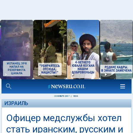
ИСПАНЕЦ ЗРЯ
НАПАЛ НА
РЕЗЕРВИСТА
ЦАХАЛА
23 НОЯБРЯ 2007
|
18:04
ИЗРАИЛЬ
Офицер медслужбы хотел
стать иранским, русским и