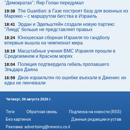
"Демократах": Яир Голан передумал
The Guardian: в Газе построят базу для военных из
19:38
Марокко – с маршрутом бегства в Израиль
Эрдан и Эдельштейн создали новую партию:
18:41
"Ликуд" больше не представляет правых
Юношеская сборная Израиля по гандболу
18:24
впервые вышла на чемпионат мира
Масштабные учения ВМС Израиля прошли в
18:19
Средиземном и Красном морях
Полиция подтвердила гибель пропавшего
18:04
Эльдара Даяна
Двое израильтян по ошибке въехали в Дженин: их
16:59
едва не линчевали
Четверг, 06 августа 2026 г.
Теги
Обратная связь
Подписка на новости (RSS)
Без картинок
Данные редакции и устав
Реклама:
advertising@newsru.co.il