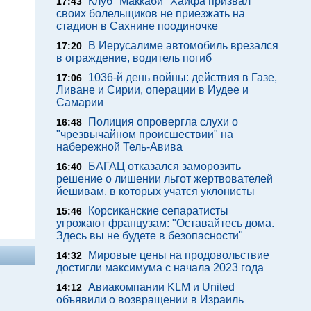
Клуб "Маккаби" Хайфа призвал
17:43
своих болельщиков не приезжать на
стадион в Сахнине поодиночке
В Иерусалиме автомобиль врезался
17:20
в ограждение, водитель погиб
1036-й день войны: действия в Газе,
17:06
Ливане и Сирии, операции в Иудее и
Самарии
Полиция опровергла слухи о
16:48
"чрезвычайном происшествии" на
набережной Тель-Авива
БАГАЦ отказался заморозить
16:40
решение о лишении льгот жертвователей
йешивам, в которых учатся уклонисты
Корсиканские сепаратисты
15:46
угрожают французам: "Оставайтесь дома.
Здесь вы не будете в безопасности"
Мировые цены на продовольствие
14:32
достигли максимума с начала 2023 года
Авиакомпании KLM и United
14:12
объявили о возвращении в Израиль