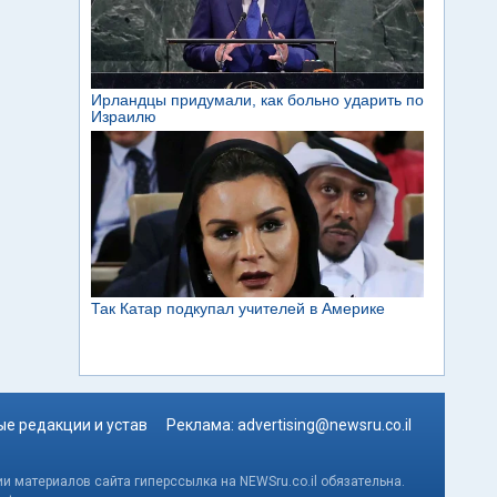
е редакции и устав
Реклама:
advertising@newsru.co.il
и материалов сайта гиперссылка на NEWSru.co.il обязательна.