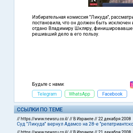
Избирательная комиссия "Ликуда", рассматр
постановила, что он должен быть исключен и
отдано Владимиру Шкляру, финишировавшем
решивший дело в его пользу.
Будьте с нами:
Telegram
WhatsApp
Facebook
ССЫЛКИ ПО ТЕМЕ
//
https://www.newsru.co.il/
//
В Израиле
//
22 декабря 2008
Суд "Ликуда" вернул Адамсо на 28-е "репатриантск
//
https://www.newsru.co.il/
//
В Израиле
//
21 декабря 2008