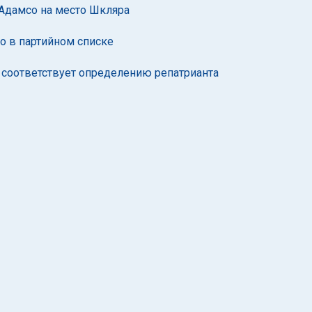
 Адамсо на место Шкляра
о в партийном списке
е соответствует определению репатрианта