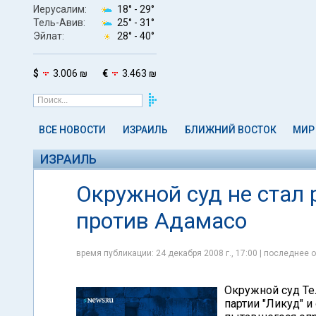
Иерусалим:
18° -
29°
Тель-Авив:
25° -
31°
Эйлат:
28° -
40°
$
3.006 ₪
€
3.463 ₪
ВСЕ НОВОСТИ
ИЗРАИЛЬ
БЛИЖНИЙ ВОСТОК
МИР
ИЗРАИЛЬ
Окружной суд не стал
против Адамасо
время публикации: 24 декабря 2008 г., 17:00 | последнее о
Окружной суд Те
партии "Ликуд" и