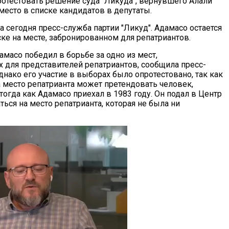
отестовать решение суда "Ликуда", вернувшего Алали
место в списке кандидатов в депутаты.
 сегодня пресс-служба партии "Ликуд". Адамасо остается
ке на месте, забронированном для репатриантов.
масо победил в борьбе за одно из мест,
 для представителей репатриантов, сообщила пресс-
днако его участие в выборах было опротестовано, так как
а место репатрианта может претендовать человек,
тогда как Адамасо приехал в 1983 году. Он подал в Центр
ься на место репатрианта, которая не была ни