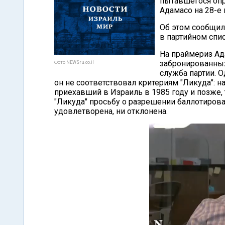
пытавшегося опр
Адамасо на 28-е 
Об этом сообщила
в партийном спис
На праймериз Ада
забронированных
Фото NEWSru.co.il
служба партии. О
он не соответствовал критериям "Ликуда": н
приехавший в Израиль в 1985 году и позже, 
"Ликуда" просьбу о разрешении баллотироват
удовлетворена, ни отклонена.