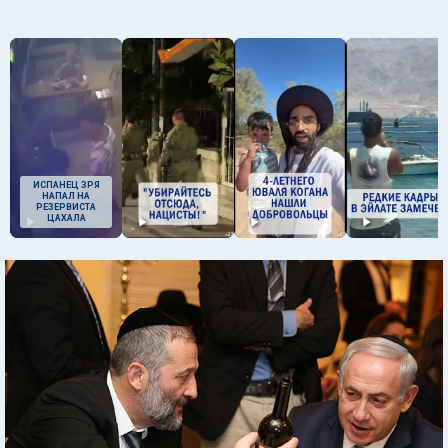
ИСПАНЕЦ ЗРЯ
НАПАЛ НА
РЕЗЕРВИСТА
ЦАХАЛА