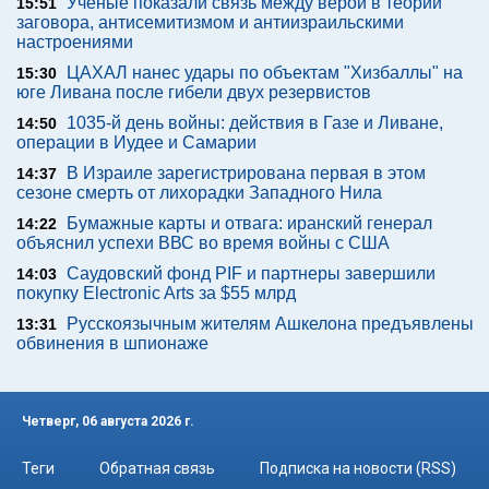
Ученые показали связь между верой в теории
15:51
заговора, антисемитизмом и антиизраильскими
настроениями
ЦАХАЛ нанес удары по объектам "Хизбаллы" на
15:30
юге Ливана после гибели двух резервистов
1035-й день войны: действия в Газе и Ливане,
14:50
операции в Иудее и Самарии
В Израиле зарегистрирована первая в этом
14:37
сезоне смерть от лихорадки Западного Нила
Бумажные карты и отвага: иранский генерал
14:22
объяснил успехи ВВС во время войны с США
Саудовский фонд PIF и партнеры завершили
14:03
покупку Electronic Arts за $55 млрд
Русскоязычным жителям Ашкелона предъявлены
13:31
обвинения в шпионаже
Четверг, 06 августа 2026 г.
Теги
Обратная связь
Подписка на новости (RSS)