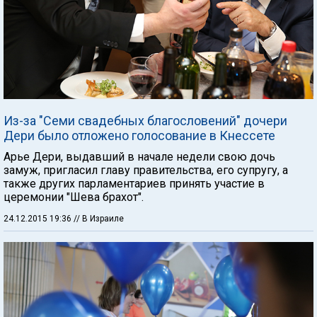
Из-за "Семи свадебных благословений" дочери
Дери было отложено голосование в Кнессете
Арье Дери, выдавший в начале недели свою дочь
замуж, пригласил главу правительства, его супругу, а
также других парламентариев принять участие в
церемонии "Шева брахот".
24.12.2015 19:36
// В Израиле