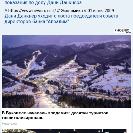
показания по делу Дани Данкнера
//
https://www.newsru.co.il/
//
Экономика
//
01 июня 2009
Дани Данкнер уходит с поста председателя совета
директоров банка "Апоалим"
В Буковеле началась эпидемия: десятки туристов
госпитализированы
Реклама