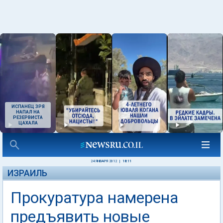
ИСПАНЕЦ ЗРЯ
НАПАЛ НА
РЕЗЕРВИСТА
ЦАХАЛА
24 ЯНВАРЯ 2012
|
18:11
ИЗРАИЛЬ
Прокуратура намерена
предъявить новые