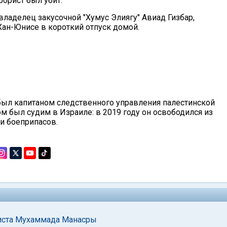
орист был убит.
ладелец закусочной "Хумус Элиягу" Авиад Гизбар,
ан-Юнисе в короткий отпуск домой.
ыл капитаном следственного управления палестинской
м был судим в Израиле: в 2019 году он освободился из
и боеприпасов.
иста Мухаммада Манасры