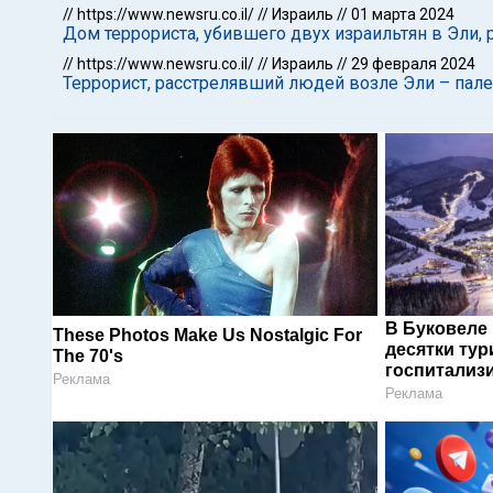
//
https://www.newsru.co.il/
//
Израиль
//
01 марта 2024
Дом террориста, убившего двух израильтян в Эли,
//
https://www.newsru.co.il/
//
Израиль
//
29 февраля 2024
Террорист, расстрелявший людей возле Эли – пал
В Буковеле
These Photos Make Us Nostalgic For
десятки тур
The 70's
госпитализ
Реклама
Реклама