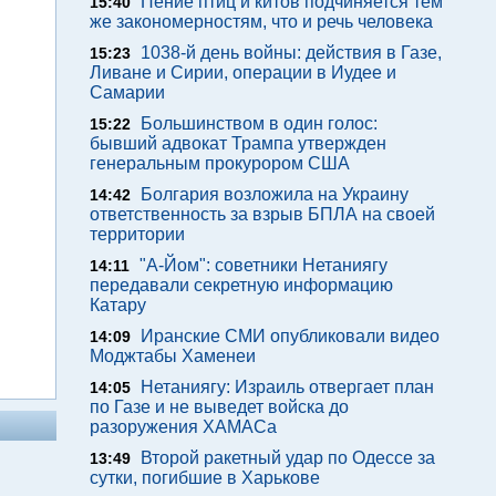
Пение птиц и китов подчиняется тем
15:40
же закономерностям, что и речь человека
1038-й день войны: действия в Газе,
15:23
Ливане и Сирии, операции в Иудее и
Самарии
Большинством в один голос:
15:22
бывший адвокат Трампа утвержден
генеральным прокурором США
Болгария возложила на Украину
14:42
ответственность за взрыв БПЛА на своей
территории
"А-Йом": советники Нетаниягу
14:11
передавали секретную информацию
Катару
Иранские СМИ опубликовали видео
14:09
Моджтабы Хаменеи
Нетаниягу: Израиль отвергает план
14:05
по Газе и не выведет войска до
разоружения ХАМАСа
Второй ракетный удар по Одессе за
13:49
сутки, погибшие в Харькове