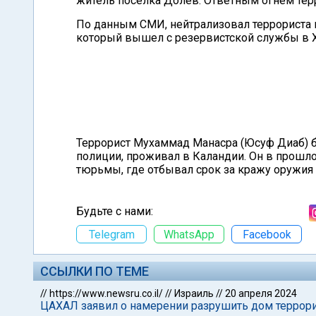
житель поселка Долев. Ответным огнем терр
По данным СМИ, нейтрализовал террориста в
который вышел с резервистской службы в Х
Террорист Мухаммад Манасра (Юсуф Диаб) б
полиции, проживал в Каландии. Он в прошло
тюрьмы, где отбывал срок за кражу оружия 
Будьте с нами:
Telegram
WhatsApp
Facebook
ССЫЛКИ ПО ТЕМЕ
//
https://www.newsru.co.il/
//
Израиль
//
20 апреля 2024
ЦАХАЛ заявил о намерении разрушить дом террор