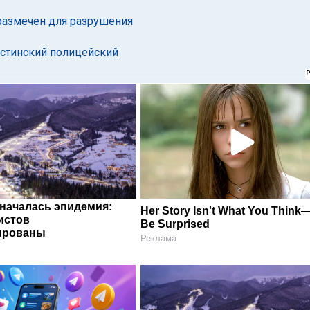
 размечен для разрушения
естинский полицейский
 началась эпидемия:
Her Story Isn't What You Think—
истов
Be Surprised
ированы
Реклама