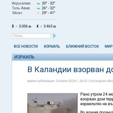
Иерусалим:
20° -
32°
Тель-Авив:
26° -
32°
Эйлат:
29° -
41°
$
3.006 ₪
€
3.463 ₪
ВСЕ НОВОСТИ
ИЗРАИЛЬ
БЛИЖНИЙ ВОСТОК
МИР
ИЗРАИЛЬ
В Каландии взорван д
время публикации: 24 июля 2024 г., 06:02 | последнее обно
Рано утром 24 и
взорван дом тер
израильтян на въ
Во время провед