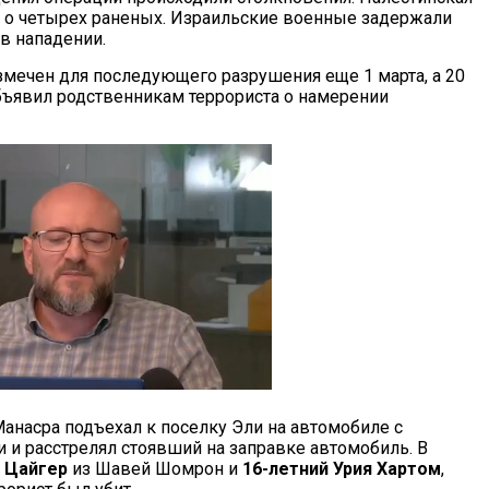
т о четырех раненых. Израильские военные задержали
в нападении.
змечен для последующего разрушения еще 1 марта, а 20
ъявил родственникам террориста о намерении
анасра подъехал к поселку Эли на автомобиле с
и расстрелял стоявший на заправке автомобиль. В
к Цайгер
из Шавей Шомрон и
16-летний Урия Хартом
,