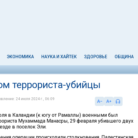
ЭКОНОМИКА
НАУКА И ХАЙТЕК
ЗДОРОВЬЕ
ОБЩИНА
ом террориста-убийцы
вление: 24 июля 2024 г., 06:09
юля в Каландии (к югу от Рамаллы) военными был
рориста Мухаммада Манасры, 29 февраля убившего двух
езде в поселок Эли.
ения операции происходили столкновения. Палестинская