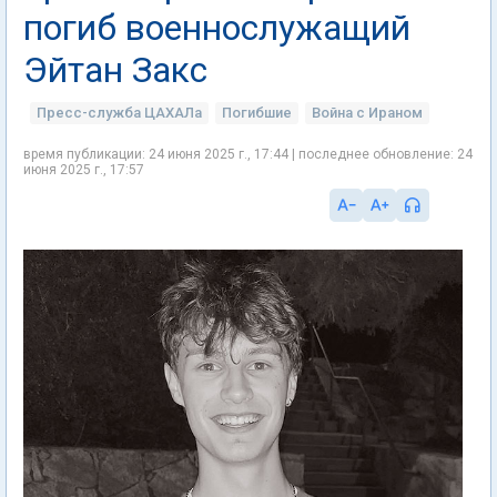
погиб военнослужащий
Эйтан Закс
Пресс-служба ЦАХАЛа
Погибшие
Война с Ираном
время публикации: 24 июня 2025 г., 17:44 | последнее обновление: 24
июня 2025 г., 17:57