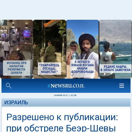
ИСПАНЕЦ ЗРЯ
НАПАЛ НА
РЕЗЕРВИСТА
ЦАХАЛА
24 ИЮНЯ 2025
|
02:28
ИЗРАИЛЬ
Разрешено к публикации:
при обстреле Беэр-Шевы