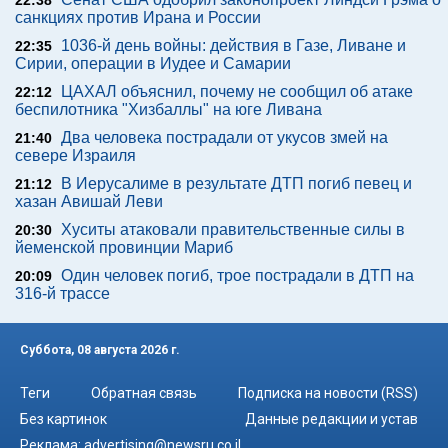
22:38
санкциях против Ирана и России
1036-й день войны: действия в Газе, Ливане и
22:35
Сирии, операции в Иудее и Самарии
ЦАХАЛ объяснил, почему не сообщил об атаке
22:12
беспилотника "Хизбаллы" на юге Ливана
Два человека пострадали от укусов змей на
21:40
севере Израиля
В Иерусалиме в результате ДТП погиб певец и
21:12
хазан Авишай Леви
Хуситы атаковали правительственные силы в
20:30
йеменской провинции Мариб
Один человек погиб, трое пострадали в ДТП на
20:09
316-й трассе
Суббота, 08 августа 2026 г.
Теги
Обратная связь
Подписка на новости (RSS)
Без картинок
Данные редакции и устав
Реклама:
advertising@newsru.co.il