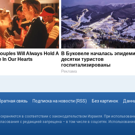
ouples Will Always Hold A
В Буковеле началась эпидеми
e In Our Hearts
десятки туристов
госпитализированы
Реклама
братная связь
Подписка на новости (RSS)
Без картинок
Данны
, охраняются в соответствии с законодательством Израиля. При использовани
гласования с редакцией запрещена – в том числе в соцсетях. Использовани