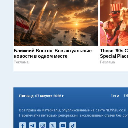
Ближний Восток: Все актуальные
These '90s C
новости в одном месте
Special Plac
Реклама
Реклама
Теги
О
Пятница, 07 августа 2026 г.
Все права на материалы, опубликованные на сайте NEWSru.co.il 
Перепечатка интервью, репортажей, эксклюзивных статей без со