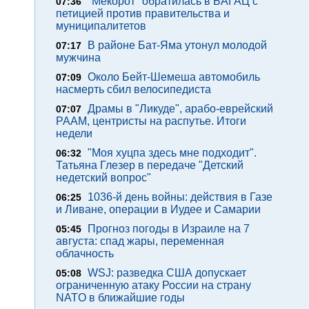
"Мекорот" обратилась в БАГАЦ с
07:36
петицией против правительства и
муниципалитетов
В районе Бат-Яма утонул молодой
07:17
мужчина
Около Бейт-Шемеша автомобиль
07:09
насмерть сбил велосипедиста
Драмы в "Ликуде", арабо-еврейский
07:07
РААМ, центристы на распутье. Итоги
недели
"Моя хуцпа здесь мне подходит".
06:32
Татьяна Глезер в передаче "Детский
недетский вопрос"
1036-й день войны: действия в Газе
06:25
и Ливане, операции в Иудее и Самарии
Прогноз погоды в Израиле на 7
05:45
августа: спад жары, переменная
облачность
WSJ: разведка США допускает
05:08
ограниченную атаку России на страну
NATO в ближайшие годы