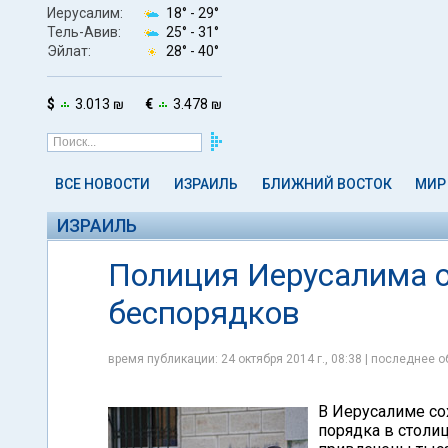
Иерусалим:
18° -
29°
Тель-Авив:
25° -
31°
Эйлат:
28° -
40°
$
3.013 ₪
€
3.478 ₪
ВСЕ НОВОСТИ
ИЗРАИЛЬ
БЛИЖНИЙ ВОСТОК
МИР
ИЗРАИЛЬ
Полиция Иерусалима о
беспорядков
время публикации: 24 октября 2014 г., 08:38 | последнее о
В Иерусалиме со
порядка в столи