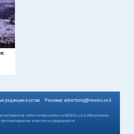
я:
е редакции и устав
Реклама:
advertising@newsru.co.il
и материалов сайта гиперссылка на NEWSru.co.il обязательна.
е фотоматериалов агентств не разрешается.