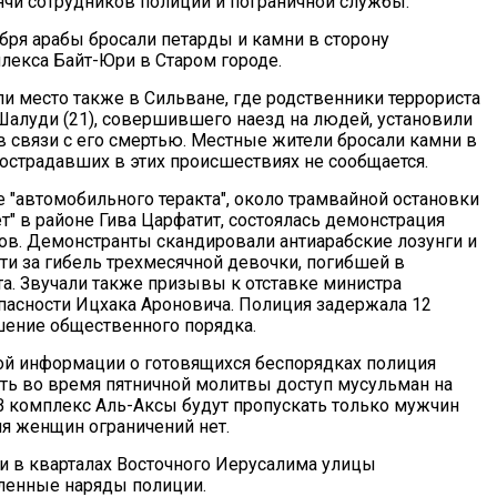
чи сотрудников полиции и пограничной службы.
ября арабы бросали петарды и камни в сторону
лекса Байт-Юри в Старом городе.
и место также в Сильване, где родственники террориста
Шалуди (21), совершившего наезд на людей, установили
в связи с его смертью. Местные жители бросали камни в
пострадавших в этих происшествиях не сообщается.
е "автомобильного теракта", около трамвайной остановки
т" в районе Гива Царфатит, состоялась демонстрация
ов. Демонстранты скандировали антиарабские лозунги и
ти за гибель трехмесячной девочки, погибшей в
та. Звучали также призывы к отставке министра
пасности Ицхака Ароновича. Полиция задержала 12
шение общественного порядка.
ой информации о готовящихся беспорядках полиция
ть во время пятничной молитвы доступ мусульман на
В комплекс Аль-Аксы будут пропускать только мужчин
ля женщин ограничений нет.
 и в кварталах Восточного Иерусалима улицы
ленные наряды полиции.