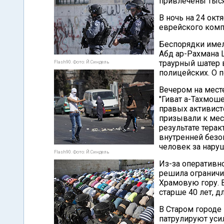
привлечены тыся
В ночь на 24 окт
еврейского комп
Беспорядки имел
Абд ар-Рахмана 
траурный шатер 
Flash90. Фото: Й.Синдель
полицейских. О 
Вечером на мест
"Гиват а-Тахмоше
правых активист
призывали к мес
результате терак
внутренней безо
человек за нару
Flash90. Фото: Й.Синдель
Из-за оперативн
решила ограничи
Храмовую гору. 
старше 40 лет, д
В Старом городе
патрулируют уси