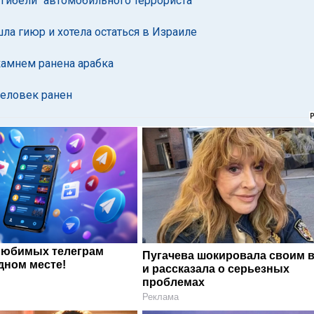
гибели "автомобильного террориста"
ла гиюр и хотела остаться в Израиле
камнем ранена арабка
человек ранен
любимых телеграм
Пугачева шокировала своим 
дном месте!
и рассказала о серьезных
проблемах
Реклама