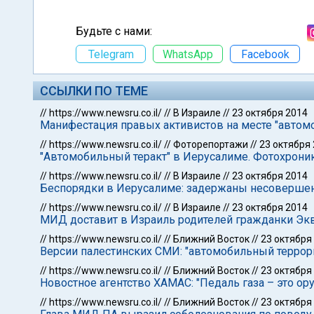
Будьте с нами:
Telegram
WhatsApp
Facebook
ССЫЛКИ ПО ТЕМЕ
//
https://www.newsru.co.il/
//
В Израиле
//
23 октября 2014
Манифестация правых активистов на месте "автомо
//
https://www.newsru.co.il/
//
Фоторепортажи
//
23 октября
"Автомобильный теракт" в Иерусалиме. Фотохрони
//
https://www.newsru.co.il/
//
В Израиле
//
23 октября 2014
Беспорядки в Иерусалиме: задержаны несоверше
//
https://www.newsru.co.il/
//
В Израиле
//
23 октября 2014
МИД доставит в Израиль родителей гражданки Экв
//
https://www.newsru.co.il/
//
Ближний Восток
//
23 октября
Версии палестинских СМИ: "автомобильный террори
//
https://www.newsru.co.il/
//
Ближний Восток
//
23 октября
Новостное агентство ХАМАС: "Педаль газа – это ор
//
https://www.newsru.co.il/
//
Ближний Восток
//
23 октября