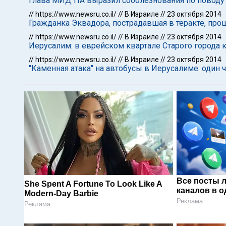
Глава МИД ПА выразил соболезнования по поводу 
//
https://www.newsru.co.il/
//
В Израиле
//
23 октября 2014
Гражданка Эквадора, пострадавшая в теракте, прош
//
https://www.newsru.co.il/
//
В Израиле
//
23 октября 2014
Иерусалим: в еврейском квартале Старого города 
//
https://www.newsru.co.il/
//
В Израиле
//
23 октября 2014
"Каменная атака" на автобусы в Иерусалиме: один 
Все посты 
She Spent A Fortune To Look Like A
каналов в о
Modern-Day Barbie
Реклама
Реклама