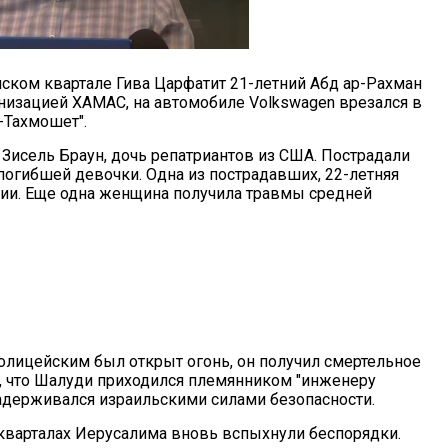
имском квартале Гива Царфатит 21-летний Абд ар-Рахман
низацией ХАМАС, на автомобиле Volkswagen врезался в
-Тахмошет".
я Зисель Браун, дочь репатриантов из США. Пострадали
 погибшей девочки. Одна из пострадавших, 22-летняя
нии. Еще одна женщина получила травмы средней
полицейским был открыт огонь, он получил смертельное
о, что Шалуди приходился племянником "инженеру
держивался израильскими силами безопасности.
 кварталах Иерусалима вновь вспыхнули беспорядки.