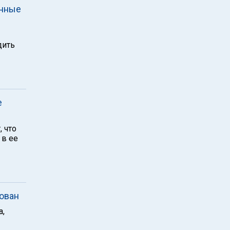
енные
дить
е
 что
 в ее
зован
а,