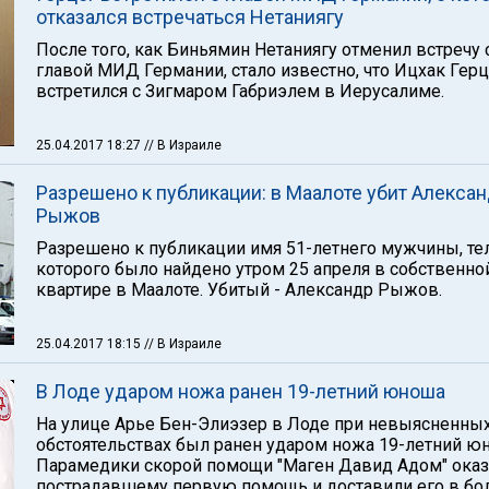
отказался встречаться Нетаниягу
После того, как Биньямин Нетаниягу отменил встречу 
главой МИД Германии, стало известно, что Ицхак Герц
встретился с Зигмаром Габриэлем в Иерусалиме.
25.04.2017 18:27
// В Израиле
Разрешено к публикации: в Маалоте убит Алекса
Рыжов
Разрешено к публикации имя 51-летнего мужчины, те
которого было найдено утром 25 апреля в собственно
квартире в Маалоте. Убитый - Александр Рыжов.
25.04.2017 18:15
// В Израиле
В Лоде ударом ножа ранен 19-летний юноша
На улице Арье Бен-Элиэзер в Лоде при невыясненны
обстоятельствах был ранен ударом ножа 19-летний ю
Парамедики скорой помощи "Маген Давид Адом" ока
пострадавшему первую помощь и доставили его в бо