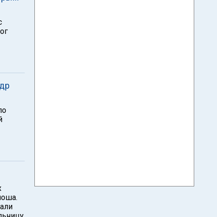
с
ог
ндр
ло
й
х
ноша.
зали
льницу