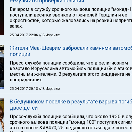
Результаты проверки полиции
Вечером в службу срочного вызова полиции "мокед-1
поступили десятки звонков от жителей Герцлии и ее
окрестностей, которые жаловались на резкий неприя
запах.
25.04.2017 22:06
// В Израиле
Жители Меа-Шеарим забросали камнями автомо
полиции
Пресс-служба полиции сообщила, что в религиозном
квартале Иерусалима автомобиль полиции был атако
местными жителями. В результате этого инцидента не
пострадавших.
25.04.2017 20:13
// В Израиле
В бедуинском поселке в результате взрыва поги
двое детей
Пресс-служба полиции сообщила, что около 19:30 в с
срочного вызова полиции "мокед 100" поступил сигнал
что на шоссе &#8470; 25, недалеко от въезда в посело