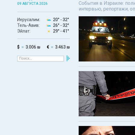
События в Израиле: поли
09 АВГУСТА 2026
интервью, репортажи, о
Иерусалим:
20° -
32°
Тель-Авив:
26° -
32°
Эйлат:
29° -
41°
$
3.006 ₪
€
3.463 ₪