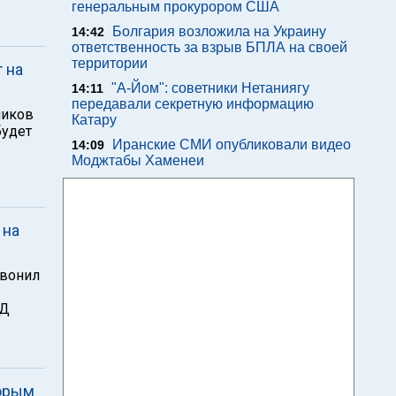
генеральным прокурором США
Болгария возложила на Украину
14:42
ответственность за взрыв БПЛА на своей
территории
 на
"А-Йом": советники Нетаниягу
14:11
передавали секретную информацию
ников
Катару
будет
Иранские СМИ опубликовали видео
14:09
Моджтабы Хаменеи
 на
звонил
ИД
торым