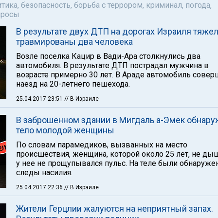
тика, безопасность, борьба с террором, криминал, погода,
просы
В результате двух ДТП на дорогах Израиля тяже
травмированы два человека
Возле поселка Кацир в Вади-Ара столкнулись два
автомобиля. В результате ДТП пострадал мужчина в
возрасте примерно 30 лет. В Араде автомобиль сове
наезд на 20-летнего пешехода.
25.04.2017 23:51
// В Израиле
В заброшенном здании в Мигдаль а-Эмек обнар
тело молодой женщины
По словам парамедиков, вызванных на место
происшествия, женщина, которой около 25 лет, не ды
у нее не прощупывался пульс. На теле были обнаруж
следы насилия.
25.04.2017 22:36
// В Израиле
Жители Герцлии жалуются на неприятный запах.