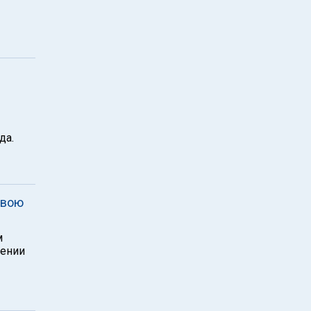
да.
свою
м
рении