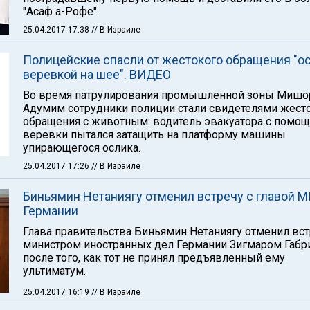
"Асаф а-Рофе".
25.04.2017 17:38
// В Израиле
Полицейские спасли от жестокого обращения "ос
веревкой на шее". ВИДЕО
Во время патрулирования промышленной зоны Мишо
Адумим сотрудники полиции стали свидетелями жест
обращения с животным: водитель эвакуатора с помо
веревки пытался затащить на платформу машины
упирающегося ослика.
25.04.2017 17:26
// В Израиле
Биньямин Нетаниягу отменил встречу с главой 
Германии
Глава правительства Биньямин Нетаниягу отменил вст
министром иностранных дел Германии Зигмаром Габ
после того, как тот не принял предъявленный ему
ультиматум.
25.04.2017 16:19
// В Израиле