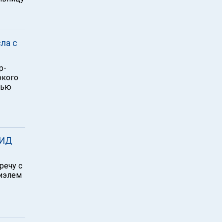
ла с
р-
окого
щью
МИД
речу с
риэлем