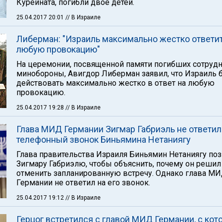
Курейната, погибли двое детей.
25.04.2017 20:01
// В Израиле
Либерман: "Израиль максимально жестко ответит
любую провокацию"
На церемонии, посвященной памяти погибших сотруд
минобороны, Авигдор Либерман заявил, что Израиль 
действовать максимально жестко в ответ на любую
провокацию.
25.04.2017 19:28
// В Израиле
Глава МИД Германии Зигмар Габриэль не ответил
телефонный звонок Биньямина Нетаниягу
Глава правительства Израиля Биньямин Нетаниягу по
Зигмару Габриэлю, чтобы объяснить, почему он решил
отменить запланированную встречу. Однако глава М
Германии не ответил на его звонок.
25.04.2017 19:12
// В Израиле
Герцог встретился с главой МИД Германии, с ко