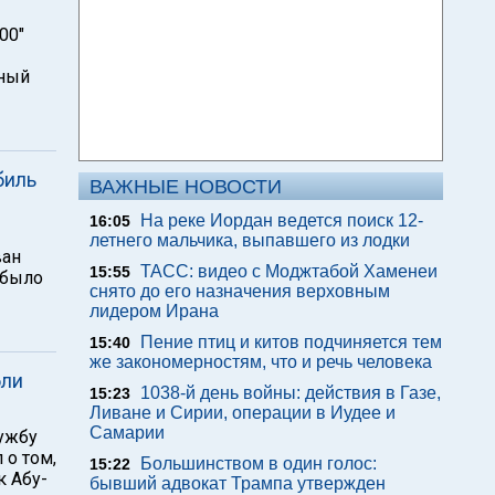
00"
тный
биль
ВАЖНЫЕ НОВОСТИ
На реке Иордан ведется поиск 12-
16:05
летнего мальчика, выпавшего из лодки
ван
ТАСС: видео с Моджтабой Хаменеи
15:55
 было
снято до его назначения верховным
лидером Ирана
Пение птиц и китов подчиняется тем
15:40
же закономерностям, что и речь человека
бли
1038-й день войны: действия в Газе,
15:23
Ливане и Сирии, операции в Иудее и
Самарии
лужбу
 о том,
Большинством в один голос:
15:22
к Абу-
бывший адвокат Трампа утвержден