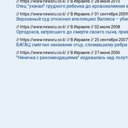
//
https://www.newsru.co.il/
//
В Израиле
//
28 июня 2010
Отец "укачал" грудного ребенка до кровоизлияния 
//
https://www.newsru.co.il/
//
В Израиле
//
01 сентября 2009
Верховный суд отклонил апелляцию Валлеса – уби
//
https://www.newsru.co.il/
//
В Израиле
//
02 июля 2008
Ортодокса, затрясшего до смерти своего сына, п
//
https://www.newsru.co.il/
//
В Израиле
//
25 сентября 2007
БАГАЦ смягчил наказание отцу, сломавшему ребра г
//
https://www.newsru.co.il/
//
В Израиле
//
27 июня 2006
"Нянечка с рекомендациями" издевалась над пол