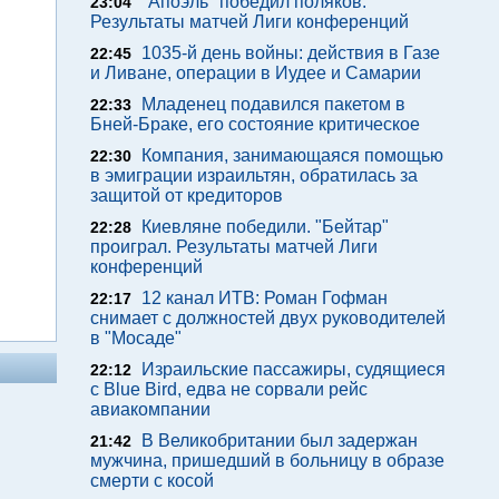
"Апоэль" победил поляков.
23:04
Результаты матчей Лиги конференций
1035-й день войны: действия в Газе
22:45
и Ливане, операции в Иудее и Самарии
Младенец подавился пакетом в
22:33
Бней-Браке, его состояние критическое
Компания, занимающаяся помощью
22:30
в эмиграции израильтян, обратилась за
защитой от кредиторов
Киевляне победили. "Бейтар"
22:28
проиграл. Результаты матчей Лиги
конференций
12 канал ИТВ: Роман Гофман
22:17
снимает с должностей двух руководителей
в "Мосаде"
Израильские пассажиры, судящиеся
22:12
с Blue Bird, едва не сорвали рейс
авиакомпании
В Великобритании был задержан
21:42
мужчина, пришедший в больницу в образе
смерти с косой