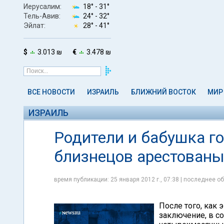
Иерусалим:
18° -
31°
Тель-Авив:
24° -
32°
Эйлат:
28° -
41°
$
3.013 ₪
€
3.478 ₪
ВСЕ НОВОСТИ
ИЗРАИЛЬ
БЛИЖНИЙ ВОСТОК
МИР
ИЗРАИЛЬ
Родители и бабушка г
близнецов арестованы
время публикации: 25 января 2012 г., 07:38 | последнее об
После того, как
заключение, в с