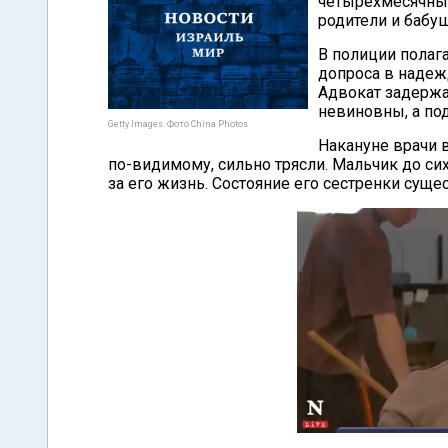
четырехмесячных
родители и бабу
В полиции полага
допроса в надеж
Адвокат задержа
невиновны, а по
Getty Images. Фото China Photos
Накануне врачи 
по-видимому, сильно трясли. Мальчик до сих
за его жизнь. Состояние его сестренки суще