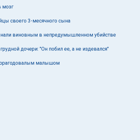
в мозг
йцы своего 3-месячного сына
ризнали виновным в непредумышленном убийстве
рудной дочери: "Он побил ее, а не издевался"
уторагодовалым малышом