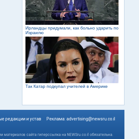
е редакции и устав
Реклама:
advertising@newsru.co.il
и материалов сайта гиперссылка на NEWSru.co.il обязательна.