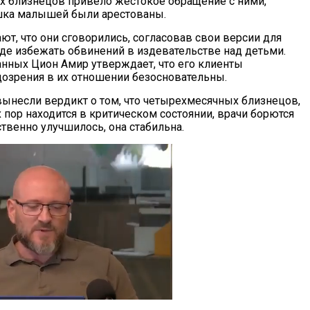
 близнецов привело жестокое обращение с ними,
шка малышей были арестованы.
ют, что они сговорились, согласовав свои версии для
де избежать обвинений в издевательстве над детьми.
нных Цион Амир утверждает, что его клиенты
дозрения в их отношении безосновательны.
вынесли вердикт о том, что четырехмесячных близнецов,
 пор находится в критическом состоянии, врачи борются
ственно улучшилось, она стабильна.