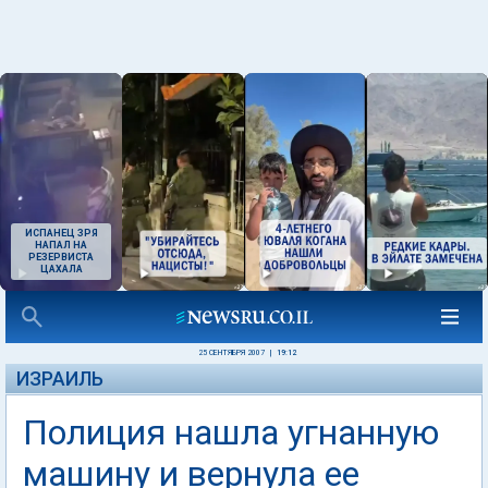
ИСПАНЕЦ ЗРЯ
НАПАЛ НА
РЕЗЕРВИСТА
ЦАХАЛА
25 СЕНТЯБРЯ 2007
|
19:12
ИЗРАИЛЬ
Полиция нашла угнанную
машину и вернула ее