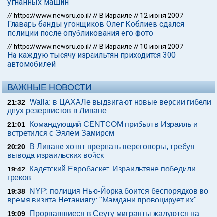
угнанных машин
//
https://www.newsru.co.il/
//
В Израиле
//
12 июня 2007
Главарь банды угонщиков Олег Коблиев сдался
полиции после опубликования его фото
//
https://www.newsru.co.il/
//
В Израиле
//
10 июня 2007
На каждую тысячу израильтян приходится 300
автомобилей
ВАЖНЫЕ НОВОСТИ
Walla: в ЦАХАЛе выдвигают новые версии гибели
21:32
двух резервистов в Ливане
Командующий CENTCOM прибыл в Израиль и
21:01
встретился с Эялем Замиром
В Ливане хотят прервать переговоры, требуя
20:20
вывода израильских войск
Кадетский Евробаскет. Израильтяне победили
19:42
греков
NYP: полиция Нью-Йорка боится беспорядков во
19:38
время визита Нетаниягу: "Мамдани провоцирует их"
Прорвавшиеся в Сеуту мигранты жалуются на
19:09