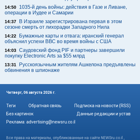
1035-й день войны: действия в Газе и Ливане,
14:50
операции в Иудее и Самарии
В Израиле зарегистрирована первая в этом
14:37
сезоне смерть от лихорадки Западного Нила
Бумажные карты и отвага: иранский генерал
14:22
объяснил успехи ВВС во время войны с США
Саудовский фонд PIF и партнеры завершили
14:03
покупку Electronic Arts за $55 млрд
Русскоязычным жителям Ашкелона предъявлены
13:31
обвинения в шпионаже
Четверг, 06 августа 2026 г.
Теги
Обратная связь
Подписка на новости (RSS)
Без картинок
Данные редакции и устав
Реклама:
advertising@newsru.co.il
Все права на материалы, опубликованные на сайте NEWSru.co.il ,