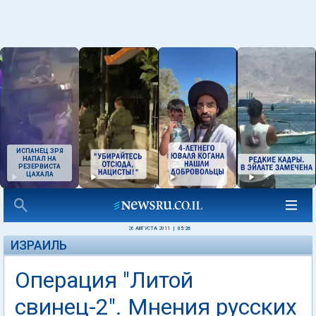
ИСПАНЕЦ ЗРЯ
НАПАЛ НА
РЕЗЕРВИСТА
ЦАХАЛА
26 АВГУСТА 2011
|
05:26
ИЗРАИЛЬ
Операция "Литой
свинец-2". Мнения русских