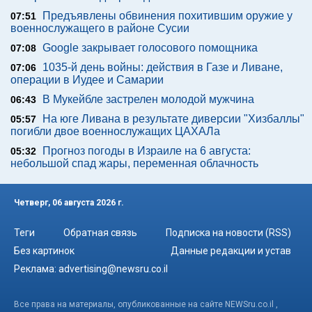
Предъявлены обвинения похитившим оружие у
07:51
военнослужащего в районе Сусии
Google закрывает голосового помощника
07:08
1035-й день войны: действия в Газе и Ливане,
07:06
операции в Иудее и Самарии
В Мукейбле застрелен молодой мужчина
06:43
На юге Ливана в результате диверсии "Хизбаллы"
05:57
погибли двое военнослужащих ЦАХАЛа
Прогноз погоды в Израиле на 6 августа:
05:32
небольшой спад жары, переменная облачность
Четверг, 06 августа 2026 г.
Теги
Обратная связь
Подписка на новости (RSS)
Без картинок
Данные редакции и устав
Реклама:
advertising@newsru.co.il
Все права на материалы, опубликованные на сайте NEWSru.co.il ,