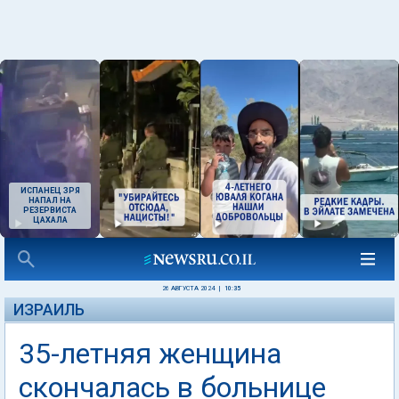
ИСПАНЕЦ ЗРЯ
НАПАЛ НА
РЕЗЕРВИСТА
ЦАХАЛА
26 АВГУСТА 2024
|
10:35
ИЗРАИЛЬ
35-летняя женщина
скончалась в больнице