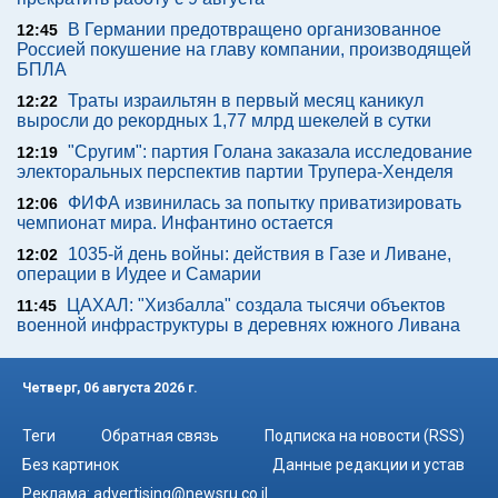
В Германии предотвращено организованное
12:45
Россией покушение на главу компании, производящей
БПЛА
Траты израильтян в первый месяц каникул
12:22
выросли до рекордных 1,77 млрд шекелей в сутки
"Сругим": партия Голана заказала исследование
12:19
электоральных перспектив партии Трупера-Хенделя
ФИФА извинилась за попытку приватизировать
12:06
чемпионат мира. Инфантино остается
1035-й день войны: действия в Газе и Ливане,
12:02
операции в Иудее и Самарии
ЦАХАЛ: "Хизбалла" создала тысячи объектов
11:45
военной инфраструктуры в деревнях южного Ливана
Четверг, 06 августа 2026 г.
Теги
Обратная связь
Подписка на новости (RSS)
Без картинок
Данные редакции и устав
Реклама:
advertising@newsru.co.il