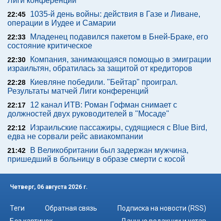
Лиги конференций
1035-й день войны: действия в Газе и Ливане,
22:45
операции в Иудее и Самарии
Младенец подавился пакетом в Бней-Браке, его
22:33
состояние критическое
Компания, занимающаяся помощью в эмиграции
22:30
израильтян, обратилась за защитой от кредиторов
Киевляне победили. "Бейтар" проиграл.
22:28
Результаты матчей Лиги конференций
12 канал ИТВ: Роман Гофман снимает с
22:17
должностей двух руководителей в "Мосаде"
Израильские пассажиры, судящиеся с Blue Bird,
22:12
едва не сорвали рейс авиакомпании
В Великобритании был задержан мужчина,
21:42
пришедший в больницу в образе смерти с косой
Четверг, 06 августа 2026 г.
Теги
Обратная связь
Подписка на новости (RSS)
Без картинок
Данные редакции и устав