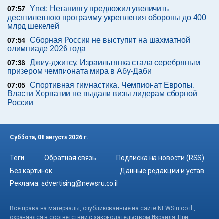
Ynet: Нетаниягу предложил увеличить
07:57
десятилетнюю программу укрепления обороны до 400
млрд шекелей
Сборная России не выступит на шахматной
07:54
олимпиаде 2026 года
Джиу-джитсу. Израильтянка стала серебряным
07:36
призером чемпионата мира в Абу-Даби
Спортивная гимнастика. Чемпионат Европы.
07:05
Власти Хорватии не выдали визы лидерам сборной
России
Суббота, 08 августа 2026 г.
Теги
Обратная связь
Подписка на новости (RSS)
Без картинок
Данные редакции и устав
Реклама:
advertising@newsru.co.il
Все права на материалы, опубликованные на сайте NEWSru.co.il ,
охраняются в соответствии с законодательством Израиля. При