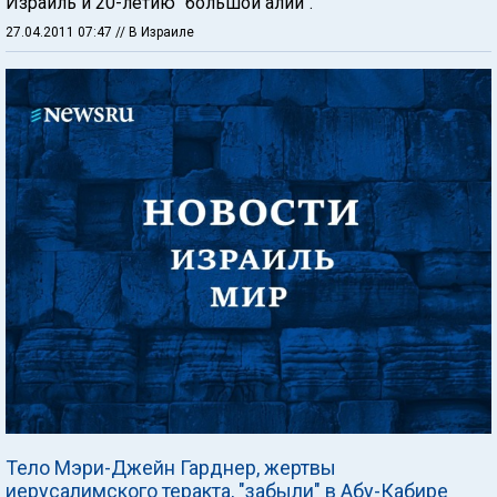
Израиль и 20-летию "большой алии".
27.04.2011 07:47
// В Израиле
Тело Мэри-Джейн Гарднер, жертвы
иерусалимского теракта, "забыли" в Абу-Кабире