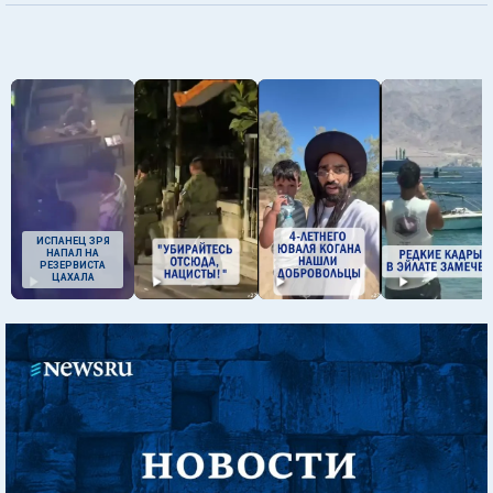
ИСПАНЕЦ ЗРЯ
НАПАЛ НА
РЕЗЕРВИСТА
ЦАХАЛА