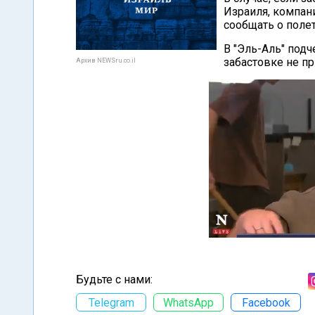
Израиля, компани
сообщать о поле
В "Эль-Аль" подч
забастовке не пр
Архив NEWSru.co.il
Будьте с нами:
Telegram
WhatsApp
Facebook