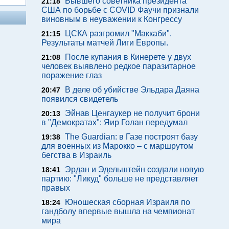
Бывшего советника президента
21:18
США по борьбе с COVID Фаучи признали
виновным в неуважении к Конгрессу
ЦСКА разгромил "Маккаби".
21:15
Результаты матчей Лиги Европы.
После купания в Кинерете у двух
21:08
человек выявлено редкое паразитарное
поражение глаз
В деле об убийстве Эльдара Даяна
20:47
появился свидетель
Эйнав Ценгаукер не получит брони
20:13
в "Демократах": Яир Голан передумал
The Guardian: в Газе построят базу
19:38
для военных из Марокко – с маршрутом
бегства в Израиль
Эрдан и Эдельштейн создали новую
18:41
партию: "Ликуд" больше не представляет
правых
Юношеская сборная Израиля по
18:24
гандболу впервые вышла на чемпионат
мира