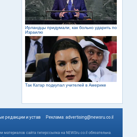
е редакции и устав
Реклама:
advertising@newsru.co.il
и материалов сайта гиперссылка на NEWSru.co.il обязательна.