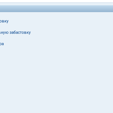
овку
вную забастовку
ра