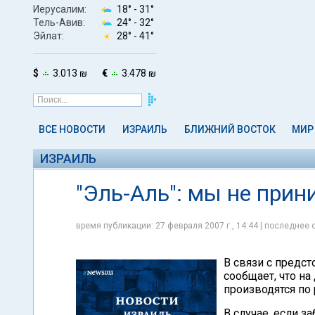
Иерусалим:
18° -
31°
Тель-Авив:
24° -
32°
Эйлат:
28° -
41°
$
3.013 ₪
€
3.478 ₪
ВСЕ НОВОСТИ
ИЗРАИЛЬ
БЛИЖНИЙ ВОСТОК
МИР
ИЗРАИЛЬ
"Эль-Аль": мы не прин
время публикации: 27 февраля 2007 г., 14:44 | последнее 
В связи с предс
сообщает, что н
производятся по
В случае, если з