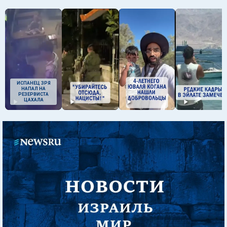
ИСПАНЕЦ ЗРЯ
НАПАЛ НА
РЕЗЕРВИСТА
ЦАХАЛА