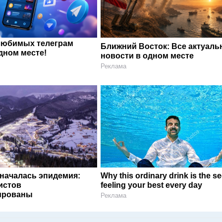
любимых телеграм
Ближний Восток: Все актуал
дном месте!
новости в одном месте
Реклама
 началась эпидемия:
Why this ordinary drink is the se
истов
feeling your best every day
ированы
Реклама