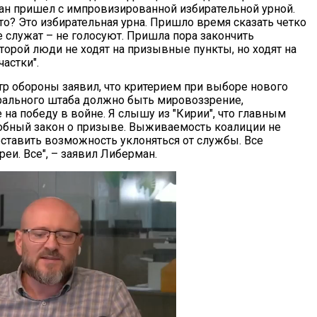
н пришел с импровизированной избирательной урной.
это? Это избирательная урна. Пришло время сказать четко
 не служат – не голосуют. Пришла пора закончить
торой люди не ходят на призывные пункты, но ходят на
астки".
тр обороны заявил, что критерием при выборе нового
рального штаба должно быть мировоззрение,
на победу в войне. Я слышу из "Кирии", что главным
добный закон о призыве. Выживаемость коалиции не
ставить возможность уклоняться от службы. Все
еи. Все", – заявил Либерман.