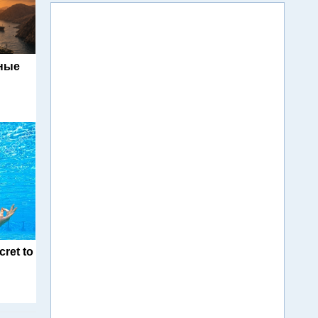
ьные
cret to