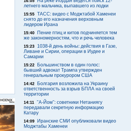
На реке Иордан ведется поиск 12-
16:05
летнего мальчика, выпавшего из лодки
ТАСС: видео с Моджтабой Хаменеи
15:55
снято до его назначения верховным
лидером Ирана
Пение птиц и китов подчиняется тем
15:40
же закономерностям, что и речь человека
1038-й день войны: действия в Газе,
15:23
Ливане и Сирии, операции в Иудее и
Самарии
Большинством в один голос:
15:22
бывший адвокат Трампа утвержден
генеральным прокурором США
Болгария возложила на Украину
14:42
ответственность за взрыв БПЛА на своей
территории
"А-Йом": советники Нетаниягу
14:11
передавали секретную информацию
Катару
Иранские СМИ опубликовали видео
14:09
Моджтабы Хаменеи