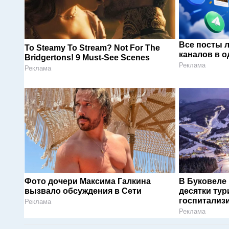
Все посты 
To Steamy To Stream? Not For The
каналов в о
Bridgertons! 9 Must-See Scenes
Реклама
Реклама
Фото дочери Максима Галкина
В Буковеле
вызвало обсуждения в Сети
десятки тур
госпитализ
Реклама
Реклама