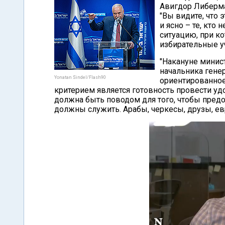
Авигдор Либерма
"Вы видите, что 
и ясно – те, кто
ситуацию, при ко
избирательные уч
"Накануне минис
начальника гене
Yonatan Sindel/Flash90
ориентированное 
критерием является готовность провести у
должна быть поводом для того, чтобы предо
должны служить. Арабы, черкесы, друзы, евр