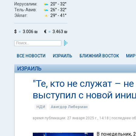
Иерусалим:
20° -
32°
Тель-Авив:
26° -
32°
Эйлат:
29° -
41°
$
3.006 ₪
€
3.463 ₪
ВСЕ НОВОСТИ
ИЗРАИЛЬ
БЛИЖНИЙ ВОСТОК
МИР
ИЗРАИЛЬ
"Те, кто не служат – н
выступил с новой ини
НДИ
Авигдор Либерман
время публикации: 27 января 2025 г., 14:18 | последнее об
В понедельник, 