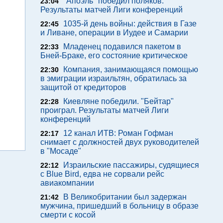
"Апоэль" победил поляков.
23:04
Результаты матчей Лиги конференций
1035-й день войны: действия в Газе
22:45
и Ливане, операции в Иудее и Самарии
Младенец подавился пакетом в
22:33
Бней-Браке, его состояние критическое
Компания, занимающаяся помощью
22:30
в эмиграции израильтян, обратилась за
защитой от кредиторов
Киевляне победили. "Бейтар"
22:28
проиграл. Результаты матчей Лиги
конференций
12 канал ИТВ: Роман Гофман
22:17
снимает с должностей двух руководителей
в "Мосаде"
Израильские пассажиры, судящиеся
22:12
с Blue Bird, едва не сорвали рейс
авиакомпании
В Великобритании был задержан
21:42
мужчина, пришедший в больницу в образе
смерти с косой