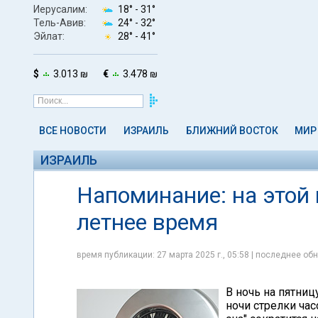
Иерусалим:
18° -
31°
Тель-Авив:
24° -
32°
Эйлат:
28° -
41°
$
3.013 ₪
€
3.478 ₪
ВСЕ НОВОСТИ
ИЗРАИЛЬ
БЛИЖНИЙ ВОСТОК
МИР
ИЗРАИЛЬ
Напоминание: на этой 
летнее время
время публикации: 27 марта 2025 г., 05:58 | последнее обн
В ночь на пятниц
ночи стрелки час