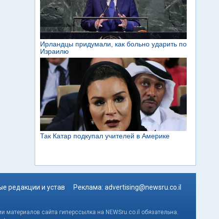
е редакции и устав
Реклама:
advertising@newsru.co.il
и материалов сайта гиперссылка на NEWSru.co.il обязательна.