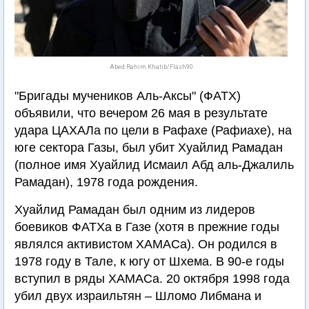
Abed Rahim Khatib/Flash90
"Бригады мучеников Аль-Аксы" (ФАТХ)
объявили, что вечером 26 мая в результате
удара ЦАХАЛа по цели в Рафахе (Рафиахе), на
юге сектора Газы, был убит Хуайлид Рамадан
(полное имя Хуайлид Исмаил Абд аль-Джалиль
Рамадан), 1978 года рождения.
Хуайлид Рамадан был одним из лидеров
боевиков ФАТХа в Газе (хотя в прежние годы
являлся активистом ХАМАСа). Он родился в
1978 году в Тале, к югу от Шхема. В 90-е годы
вступил в ряды ХАМАСа. 20 октября 1998 года
убил двух израильтян – Шломо Либмана и