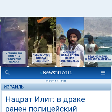
ИСПАНЕЦ ЗРЯ
НАПАЛ НА
РЕЗЕРВИСТА
ЦАХАЛА
27 НОЯБРЯ 2010
|
04:22
ИЗРАИЛЬ
Нацрат Илит: в драке
ранен полицейский