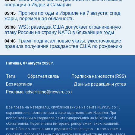
операции в Иудее и Самарии
Прогноз погоды в Израиле на 7 августа: спад
05:45
жары, переменная облачность
WSJ: разведка США допускает ограниченную
05:08
атаку России на страну NATO в ближайшие годы
Трамп подписал новые указы, ужесточающие
04:46
правила получения гражданства США по рождению
Пятница, 07 августа 2026 г.
Теги
Обратная связь
Подписка на новости (RSS)
Без картинок
Данные редакции и устав
Реклама:
advertising@newsru.co.il
Все права на материалы, опубликованные на сайте NEWSru.co.il ,
охраняются в соответствии с законодательством Израиля. При
использовании материалов сайта гиперссылка на NEWSru.co.il
обязательна. Перепечатка интервью, репортажей, эксклюзивных
статей без согласования с редакцией запрещена – в том числе в
соцсетях. Использование фотоматериалов агентств не разрешается.