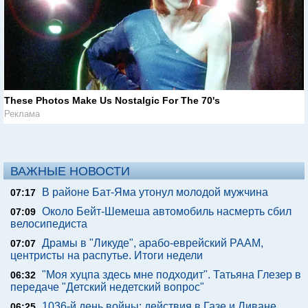
These Photos Make Us Nostalgic For The 70's
Реклама
ВАЖНЫЕ НОВОСТИ
В районе Бат-Яма утонул молодой мужчина
07:17
Около Бейт-Шемеша автомобиль насмерть сбил
07:09
велосипедиста
Драмы в "Ликуде", арабо-еврейский РААМ,
07:07
центристы на распутье. Итоги недели
"Моя хуцпа здесь мне подходит". Татьяна Глезер в
06:32
передаче "Детский недетский вопрос"
1036-й день войны: действия в Газе и Ливане,
06:25