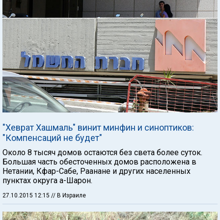
"Хеврат Хашмаль" винит минфин и синоптиков:
"Компенсаций не будет"
Около 8 тысяч домов остаются без света более суток.
Большая часть обесточенных домов расположена в
Нетании, Кфар-Сабе, Раанане и других населенных
пунктах округа а-Шарон.
27.10.2015 12:15
// В Израиле