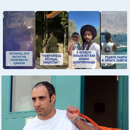
ИСПАНЕЦ ЗРЯ
НАПАЛ НА
РЕЗЕРВИСТА
ЦАХАЛА