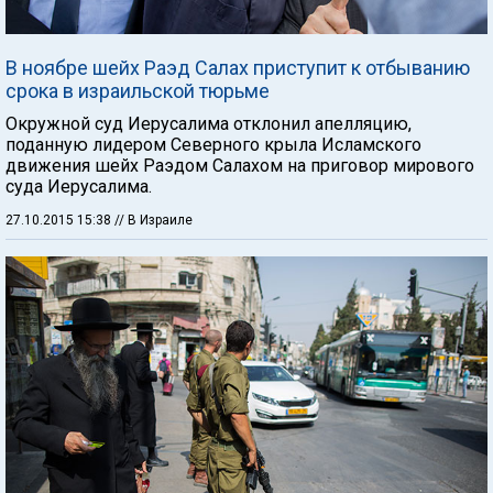
В ноябре шейх Раэд Салах приступит к отбыванию
срока в израильской тюрьме
Окружной суд Иерусалима отклонил апелляцию,
поданную лидером Северного крыла Исламского
движения шейх Раэдом Салахом на приговор мирового
суда Иерусалима.
27.10.2015 15:38
// В Израиле