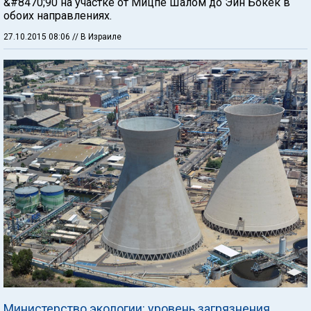
&#8470;90 на участке от Мицпе Шалом до Эйн Бокек в
обоих направлениях.
27.10.2015 08:06
// В Израиле
Министерство экологии: уровень загрязнения