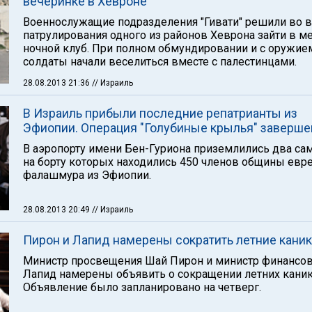
вечеринке в Хевроне
Военнослужащие подразделения "Гивати" решили во 
патрулирования одного из районов Хеврона зайти в м
ночной клуб. При полном обмундировании и с оружие
солдаты начали веселиться вместе с палестинцами.
28.08.2013 21:36
// Израиль
В Израиль прибыли последние репатрианты из
Эфиопии. Операция "Голубиные крылья" заверше
В аэропорту имени Бен-Гуриона приземлились два сам
на борту которых находились 450 членов общины евр
фалашмура из Эфиопии.
28.08.2013 20:49
// Израиль
Пирон и Лапид намерены сократить летние кани
Министр просвещения Шай Пирон и министр финансов
Лапид намерены объявить о сокращении летних каник
Объявление было запланировано на четверг.