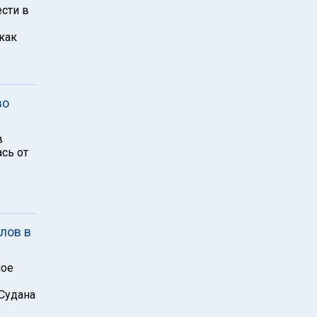
ести в
как
во
в
сь от
лов в
ное
Судана