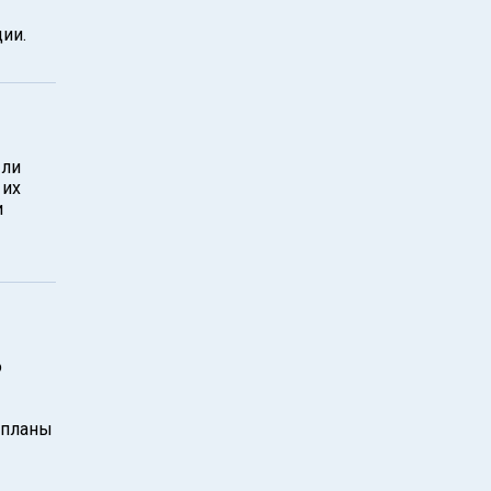
ии.
в
ыли
 их
и
о
 планы