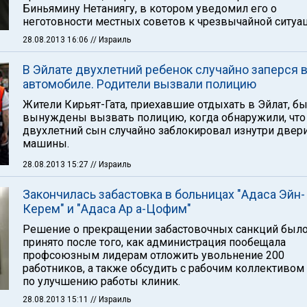
Биньямину Нетаниягу, в котором уведомил его о
неготовности местных советов к чрезвычайной ситуац
28.08.2013 16:06
// Израиль
В Эйлате двухлетний ребенок случайно заперся 
автомобиле. Родители вызвали полицию
Жители Кирьят-Гата, приехавшие отдыхать в Эйлат, б
вынуждены вызвать полицию, когда обнаружили, что
двухлетний сын случайно заблокировал изнутри двер
машины.
28.08.2013 15:27
// Израиль
Закончилась забастовка в больницах "Адаса Эйн-
Керем" и "Адаса Ар а-Цофим"
Решение о прекращении забастовочных санкций был
принято после того, как администрация пообещала
профсоюзным лидерам отложить увольнение 200
работников, а также обсудить с рабочим коллективом
по улучшению работы клиник.
28.08.2013 15:11
// Израиль