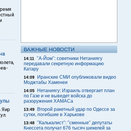
время
естный
м
ВАЖНЫЕ НОВОСТИ
на
"А-Йом": советники Нетаниягу
14:11
олета,
передавали секретную информацию
еев-
Катару
Иранские СМИ опубликовали видео
14:09
Моджтабы Хаменеи
Нетаниягу: Израиль отвергает план
14:05
по Газе и не выведет войска до
кулы
разоружения ХАМАСа
 Яир
Второй ракетный удар по Одессе за
13:49
сутки, погибшие в Харькове
ул.
"Калькалист": "сменные" депутаты
13:48
Кнессета получат 676 тысяч шекелей за