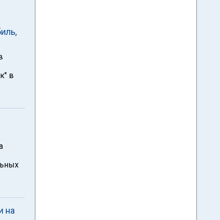
иль,
в
к" в
а
льных
и на