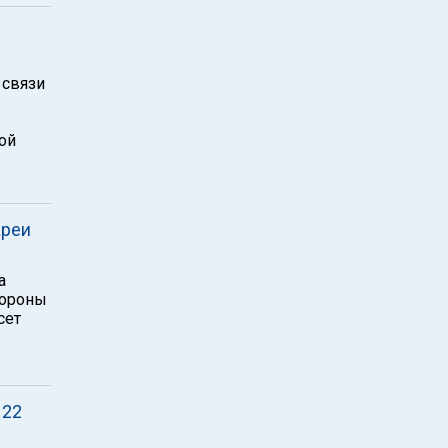
 связи
ой
ареи
а
бороны
сет
 22