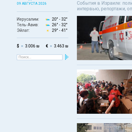
События в Израиле: поли
09 АВГУСТА 2026
интервью, репортажи, о
Иерусалим:
20° -
32°
Тель-Авив:
26° -
32°
Эйлат:
29° -
41°
$
3.006 ₪
€
3.463 ₪