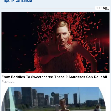
противогазами
From Baddies To Sweethearts: These 9 Actresses Can Do It All
Реклама