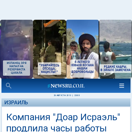
ИСПАНЕЦ ЗРЯ
НАПАЛ НА
РЕЗЕРВИСТА
ЦАХАЛА
28 АВГУСТА 2013
|
23:03
ИЗРАИЛЬ
Компания "Доар Исраэль"
продлила часы работы