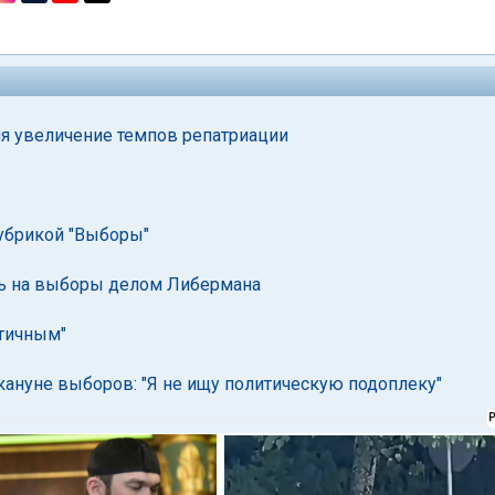
я увеличение темпов репатриации
убрикой "Выборы"
ть на выборы делом Либермана
атичным"
кануне выборов: "Я не ищу политическую подоплеку"