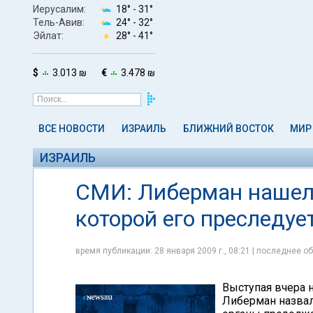
Иерусалим:
18° -
31°
Тель-Авив:
24° -
32°
Эйлат:
28° -
41°
$
3.013 ₪
€
3.478 ₪
ВСЕ НОВОСТИ
ИЗРАИЛЬ
БЛИЖНИЙ ВОСТОК
МИР
ИЗРАИЛЬ
СМИ: Либерман нашел 
которой его преследуе
время публикации: 28 января 2009 г., 08:21 | последнее об
Выступая вчера 
Либерман назвал