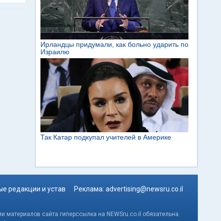
е редакции и устав
Реклама:
advertising@newsru.co.il
и материалов сайта гиперссылка на NEWSru.co.il обязательна.