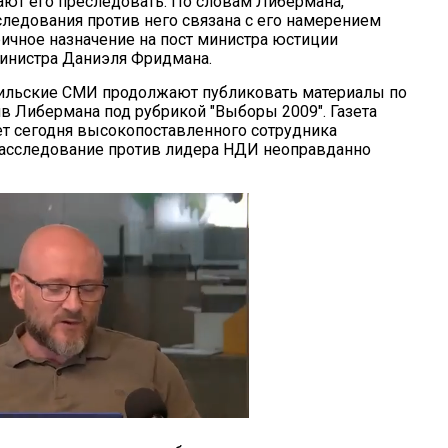
ют его преследовать. По словам Либермана,
следования против него связана с его намерением
ичное назначение на пост министра юстиции
инистра Даниэля Фридмана.
ильские СМИ продолжают публиковать материалы по
в Либермана под рубрикой "Выборы 2009". Газета
ет сегодня высокопоставленного сотрудника
расследование против лидера НДИ неоправданно