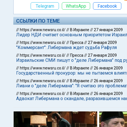
Telegram
WhatsApp
Facebook
ССЫЛКИ ПО ТЕМЕ
//
https://www.newsru.co.il/
//
В Израиле
//
27 января 2009
Лидер НДИ считает основным приоритетом Израил
//
https://www.newsru.co.il/
//
Пресса
//
27 января 2009
"Коммерсант": Либермана ждет судьба Рафуля
//
https://www.newsru.co.il/
//
Пресса
//
27 января 2009
Израильские СМИ пишут о "деле Либермана" под р
//
https://www.newsru.co.il/
//
В Израиле
//
26 января 2009
Государственный прокурор: мы не пытаемся влия
//
https://www.newsru.co.il/
//
В Израиле
//
26 января 2009
Ливни о "деле Либермана": "Я считаю это проблем
//
https://www.newsru.co.il/
//
В Израиле
//
26 января 2009
Адвокат Либермана о скандале, разразившемся на