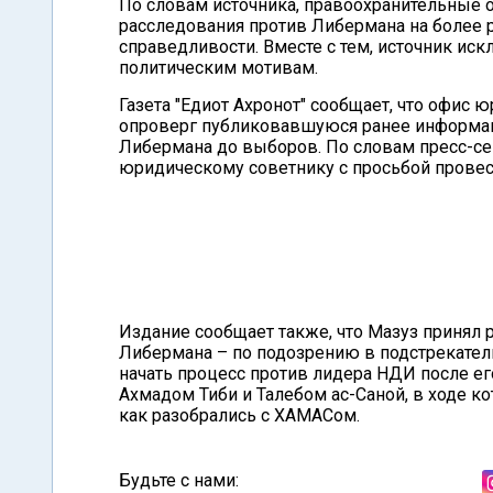
По словам источника, правоохранительные 
расследования против Либермана на более р
справедливости. Вместе с тем, источник иск
политическим мотивам.
Газета "Едиот Ахронот" сообщает, что офис
опроверг публиковавшуюся ранее информац
Либермана до выборов. По словам пресс-се
юридическому советнику с просьбой провес
Издание сообщает также, что Мазуз принял 
Либермана – по подозрению в подстрекател
начать процесс против лидера НДИ после ег
Ахмадом Тиби и Талебом ас-Саной, в ходе ко
как разобрались с ХАМАСом.
Будьте с нами: