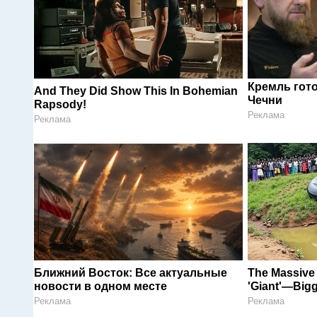
Кремль гот
And They Did Show This In Bohemian
Чечни
Rapsody!
Реклама
Реклама
Ближний Восток: Все актуальные
The Massive 
новости в одном месте
'Giant'—Big
Реклама
Реклама