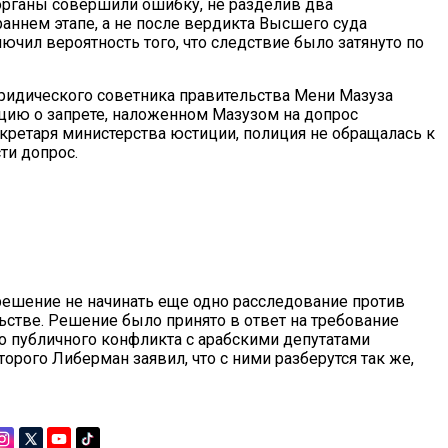
органы совершили ошибку, не разделив два
аннем этапе, а не после вердикта Высшего суда
лючил вероятность того, что следствие было затянуто по
 юридического советника правительства Мени Мазуза
ию о запрете, наложенном Мазузом на допрос
кретаря министерства юстиции, полиция не обращалась к
ти допрос.
решение не начинать еще одно расследование против
ьстве. Решение было принято в ответ на требование
о публичного конфликта с арабскими депутатами
торого Либерман заявил, что с ними разберутся так же,