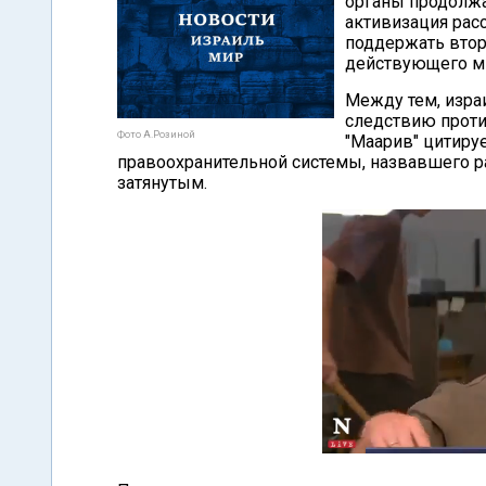
органы продолжа
активизация рас
поддержать втор
действующего м
Между тем, изра
следствию проти
Фото А.Розиной
"Маарив" цитиру
правоохранительной системы, назвавшего 
затянутым.