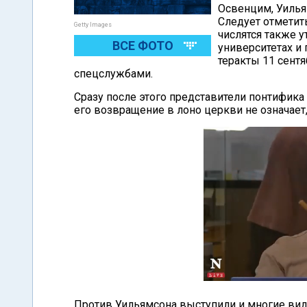
Освенцим, Уильям
Следует отметит
Getty Images
числятся также 
ВСЕ ФОТО
университетах и
теракты 11 сент
спецслужбами.
Сразу после этого представители понтифика 
его возвращение в лоно церкви не означает
Против Уильямсона выступили и многие вид