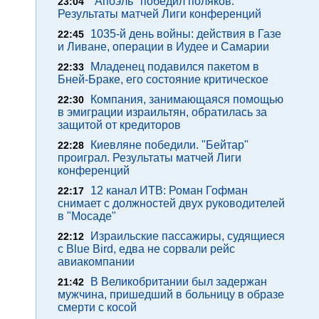
"Апоэль" победил поляков.
23:04
Результаты матчей Лиги конференций
1035-й день войны: действия в Газе
22:45
и Ливане, операции в Иудее и Самарии
Младенец подавился пакетом в
22:33
Бней-Браке, его состояние критическое
Компания, занимающаяся помощью
22:30
в эмиграции израильтян, обратилась за
защитой от кредиторов
Киевляне победили. "Бейтар"
22:28
проиграл. Результаты матчей Лиги
конференций
12 канал ИТВ: Роман Гофман
22:17
снимает с должностей двух руководителей
в "Мосаде"
Израильские пассажиры, судящиеся
22:12
с Blue Bird, едва не сорвали рейс
авиакомпании
В Великобритании был задержан
21:42
мужчина, пришедший в больницу в образе
смерти с косой