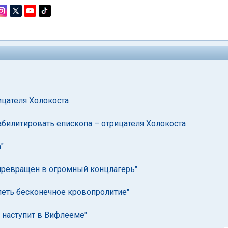
ицателя Холокоста
билитировать епископа – отрицателя Холокоста
"
 превращен в огромный концлагерь"
рпеть бесконечное кровопролитие"
 наступит в Вифлееме"