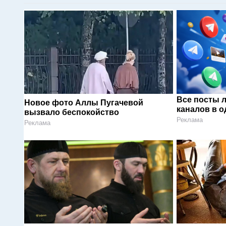
Все посты 
Новое фото Аллы Пугачевой
каналов в о
вызвало беспокойство
Реклама
Реклама