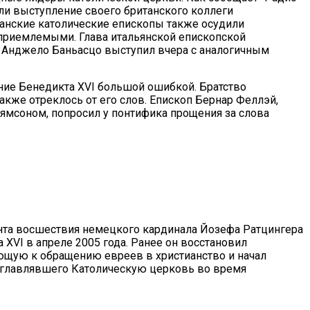
ли выступление своего британского коллеги
анские католические епископы также осудили
еприемлемыми. Глава итальянской епископской
 Анджело Баньасцо выступил вчера с аналогичным
ение Бенедикта XVI большой ошибкой. Братство
акже отреклось от его слов. Епископ Бернар Феллэй,
ямсоном, попросил у понтифика прощения за слова
ента восшествия немецкого кардинала Йозефа Ратцингера
 XVI в апреле 2005 года. Ранее он восстановил
ющую к обращению евреев в христианство и начал
озглавлявшего Католическую церковь во время