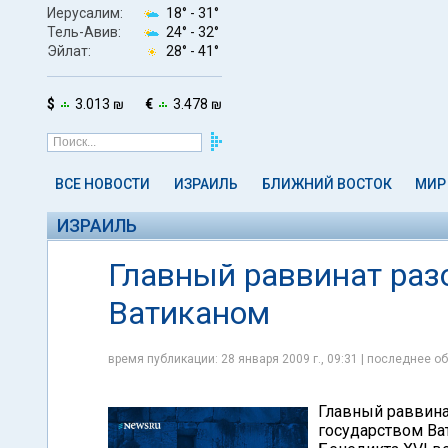
Иерусалим:
18° -
31°
Тель-Авив:
24° -
32°
Эйлат:
28° -
41°
$
3.013 ₪
€
3.478 ₪
ВСЕ НОВОСТИ
ИЗРАИЛЬ
БЛИЖНИЙ ВОСТОК
МИР
ИЗРАИЛЬ
Главный раввинат раз
Ватиканом
время публикации: 28 января 2009 г., 09:31 | последнее об
Главный раввина
государством Ва