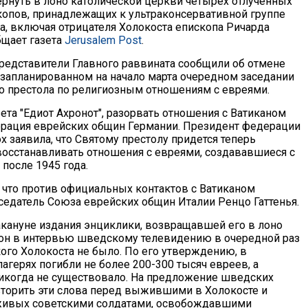
ернуть в лоно католической церкви четырех отлученных
копов, принадлежащих к ультраконсервативной группе
, включая отрицателя Холокоста епископа Ричарда
бщает газета
Jerusalem Post
.
едставители Главного раввината сообщили об отмене
в запланированном на начало марта очередном заседании
о престола по религиозным отношениям с евреями.
ета "Едиот Ахронот", разорвать отношения с Ватиканом
рация еврейских общин Германии. Президент федерации
 заявила, что Святому престолу придется теперь
 восстанавливать отношения с евреями, создававшиеся с
после 1945 года.
 что против официальных контактов с Ватиканом
седатель Союза еврейских общин Италии Ренцо Гаттенья.
акануне издания энциклики, возвращавшей его в лоно
он в интервью шведскому телевидению в очередной раз
кого Холокоста не было. По его утверждению, в
агерях погибли не более 200-300 тысяч евреев, а
икогда не существовало. На предложение шведских
торить эти слова перед выжившими в Холокосте и
живых советскими солдатами, освобождавшими