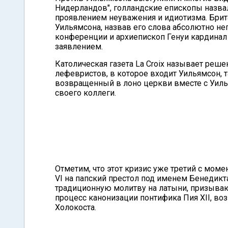
Нидерландов", голландские епископы назва
проявлением неуважения и идиотизма. Брит
Уильямсона, назвав его слова абсолютно н
конференции и архиепископ Генуи кардинал
заявлением.
Католическая газета La Croix называет реш
лефевристов, в которое входит Уильямсон, т
возвращенный в лоно церкви вместе с Уиль
своего коллеги.
Отметим, что этот кризис уже третий с мом
VI на папский престол под именем Бенедикта
традиционную молитву на латыни, призыва
процесс канонизации понтифика Пия XII, в
Холокоста.