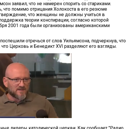
сон заявил, что не намерен спорить со стариками.
ь, что помимо отрицания Холокоста в его резюме
утверждение, что женщины не должны учиться в
 поддержка теории конспирации, согласно которой
ября 2001 года были организованы американскими
поспешили отречься от слов Уильямсона, подчеркнув, что
, что Церковь и Бенедикт XVI разделяют его взгляды.
ные лидеры католической церкви. Как сообщает "Радио