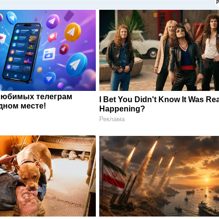
любимых телеграм
I Bet You Didn't Know It Was Rea
дном месте!
Happening?
Реклама