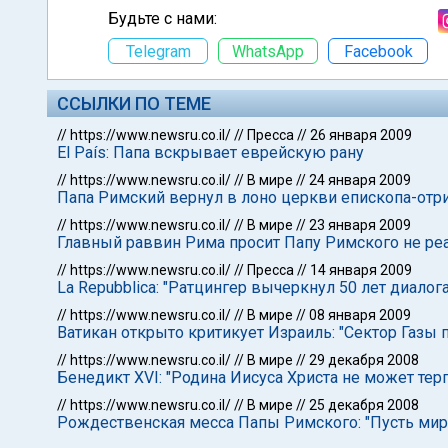
Будьте с нами:
Telegram
WhatsApp
Facebook
ССЫЛКИ ПО ТЕМЕ
//
https://www.newsru.co.il/
//
Пресса
//
26 января 2009
El País: Папа вскрывает еврейскую рану
//
https://www.newsru.co.il/
//
В мире
//
24 января 2009
Папа Римский вернул в лоно церкви епископа-отр
//
https://www.newsru.co.il/
//
В мире
//
23 января 2009
Главный раввин Рима просит Папу Римского не реа
//
https://www.newsru.co.il/
//
Пресса
//
14 января 2009
La Repubblica: "Ратцингер вычеркнул 50 лет диалога
//
https://www.newsru.co.il/
//
В мире
//
08 января 2009
Ватикан открыто критикует Израиль: "Сектор Газы
//
https://www.newsru.co.il/
//
В мире
//
29 декабря 2008
Бенедикт XVI: "Родина Иисуса Христа не может те
//
https://www.newsru.co.il/
//
В мире
//
25 декабря 2008
Рождественская месса Папы Римского: "Пусть мир