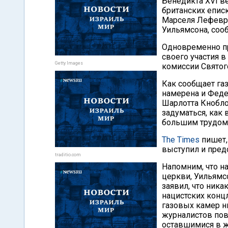
Бенедикта XVI в
британских епис
Марселя Лефевра
Уильямсона, соо
Одновременно пр
своего участия 
Getty Images
комиссии Святог
Как сообщает газ
намерена и Феде
Шарлотта Кноблох
задуматься, как
большим трудом 
The Times
пишет,
выступил и пред
traditio.com
Напомним, что н
церкви, Уильямс
заявил, что ника
нацистских концл
газовых камер н
журналистов пов
оставшимися в 