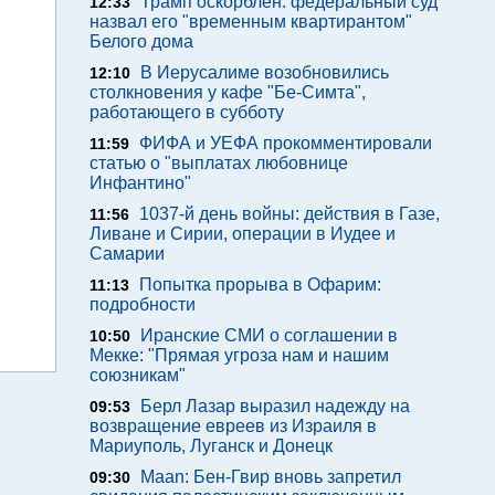
Трамп оскорблен: федеральный суд
12:33
назвал его "временным квартирантом"
Белого дома
В Иерусалиме возобновились
12:10
столкновения у кафе "Бе-Симта",
работающего в субботу
ФИФА и УЕФА прокомментировали
11:59
статью о "выплатах любовнице
Инфантино"
1037-й день войны: действия в Газе,
11:56
Ливане и Сирии, операции в Иудее и
Самарии
Попытка прорыва в Офарим:
11:13
подробности
Иранские СМИ о соглашении в
10:50
Мекке: "Прямая угроза нам и нашим
союзникам"
Берл Лазар выразил надежду на
09:53
возвращение евреев из Израиля в
Мариуполь, Луганск и Донецк
Maan: Бен-Гвир вновь запретил
09:30