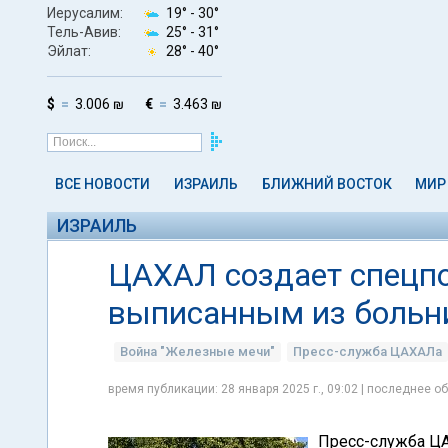
Иерусалим:
19° -
30°
Тель-Авив:
25° -
31°
Эйлат:
28° -
40°
$
3.006 ₪
€
3.463 ₪
ВСЕ НОВОСТИ
ИЗРАИЛЬ
БЛИЖНИЙ ВОСТОК
МИР
ИЗРАИЛЬ
ЦАХАЛ создает спецп
выписанным из больн
Война "Железные мечи"
Пресс-служба ЦАХАЛа
время публикации: 28 января 2025 г., 09:02 | последнее об
Пресс-служба ЦА