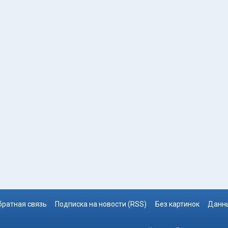
братная связь
Подписка на новости (RSS)
Без картинок
Данны