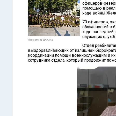
офицеров-резерв
помощью в реали
ходе войны Желе
70 офицеров, ок
обязанностей в 
ходе последней 
служащих служб 
Пресс-служба ЦАХАЛа
Отдел реабилита
выздоравливающих от излишней бюрократии.
координации помощи военнослужащим и их 
сотрудника отдела, который продолжит помо