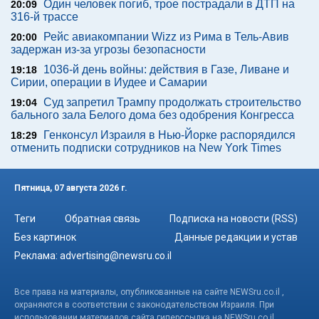
Один человек погиб, трое пострадали в ДТП на
20:09
316-й трассе
Рейс авиакомпании Wizz из Рима в Тель-Авив
20:00
задержан из-за угрозы безопасности
1036-й день войны: действия в Газе, Ливане и
19:18
Сирии, операции в Иудее и Самарии
Суд запретил Трампу продолжать строительство
19:04
бального зала Белого дома без одобрения Конгресса
Генконсул Израиля в Нью-Йорке распорядился
18:29
отменить подписки сотрудников на New York Times
Пятница, 07 августа 2026 г.
Теги
Обратная связь
Подписка на новости (RSS)
Без картинок
Данные редакции и устав
Реклама:
advertising@newsru.co.il
Все права на материалы, опубликованные на сайте NEWSru.co.il ,
охраняются в соответствии с законодательством Израиля. При
использовании материалов сайта гиперссылка на NEWSru.co.il