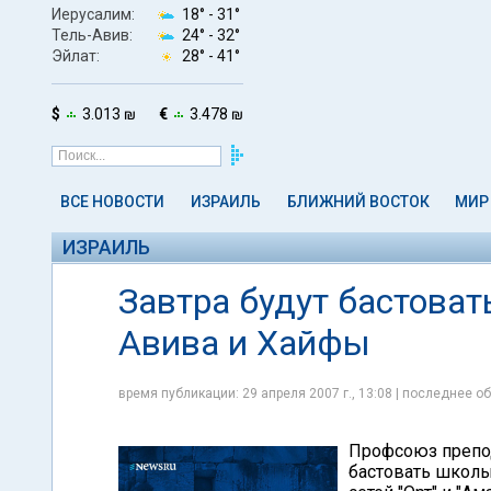
Иерусалим:
18° -
31°
Тель-Авив:
24° -
32°
Эйлат:
28° -
41°
$
3.013 ₪
€
3.478 ₪
ВСЕ НОВОСТИ
ИЗРАИЛЬ
БЛИЖНИЙ ВОСТОК
МИР
ИЗРАИЛЬ
Завтра будут бастоват
Авива и Хайфы
время публикации: 29 апреля 2007 г., 13:08 | последнее об
Профсоюз препод
бастовать школы