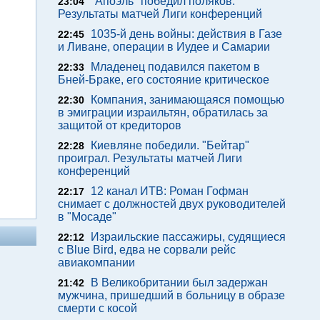
"Апоэль" победил поляков.
23:04
Результаты матчей Лиги конференций
1035-й день войны: действия в Газе
22:45
и Ливане, операции в Иудее и Самарии
Младенец подавился пакетом в
22:33
Бней-Браке, его состояние критическое
Компания, занимающаяся помощью
22:30
в эмиграции израильтян, обратилась за
защитой от кредиторов
Киевляне победили. "Бейтар"
22:28
проиграл. Результаты матчей Лиги
конференций
12 канал ИТВ: Роман Гофман
22:17
снимает с должностей двух руководителей
в "Мосаде"
Израильские пассажиры, судящиеся
22:12
с Blue Bird, едва не сорвали рейс
авиакомпании
В Великобритании был задержан
21:42
мужчина, пришедший в больницу в образе
смерти с косой