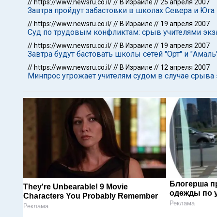
//
https://www.newsru.co.il/
//
В Израиле
//
25 апреля 2007
Завтра пройдут забастовки в школах Севера и Юга
//
https://www.newsru.co.il/
//
В Израиле
//
19 апреля 2007
Суд по трудовым конфликтам: срыв учителями эк
//
https://www.newsru.co.il/
//
В Израиле
//
19 апреля 2007
Завтра будут бастовать школы сетей "Орт" и "Амаль
//
https://www.newsru.co.il/
//
В Израиле
//
12 апреля 2007
Минпрос угрожает учителям судом в случае срыва 
Блогерша п
They're Unbearable! 9 Movie
одежды по 
Characters You Probably Remember
Реклама
Реклама