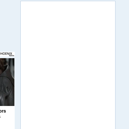
ors
s