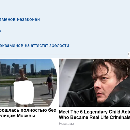
заменов незаконен
"
экзаменов на аттестат зрелости
рошлась полностью без
Meet The 6 Legendary Child Act
улицам Москвы
Who Became Real Life Criminal
Реклама