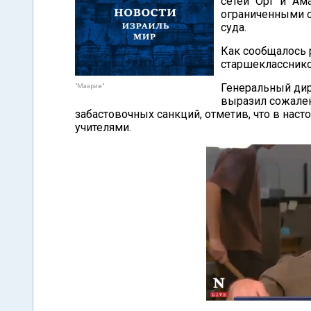
сетей "Орт" и "А
ограниченными с
суда.
Как сообщалось р
старшекласснико
Генеральный ди
"Маарив"
выразил сожален
забастовочных санкций, отметив, что в нас
учителями.