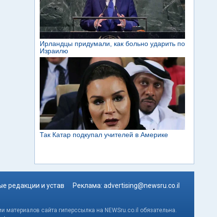
е редакции и устав
Реклама:
advertising@newsru.co.il
и материалов сайта гиперссылка на NEWSru.co.il обязательна.