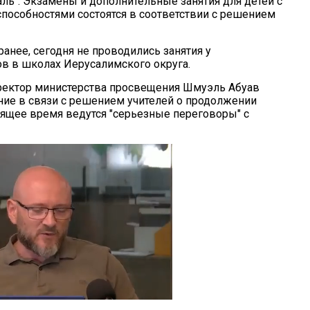
маль". Экзамены и дополнительные занятия для детей с
пособностями состоятся в соответствии с решением
анее, сегодня не проводились занятия у
в в школах Иерусалимского округа.
ректор министерства просвещения Шмуэль Абуав
ие в связи с решением учителей о продолжении
тоящее время ведутся "серьезные переговоры" с