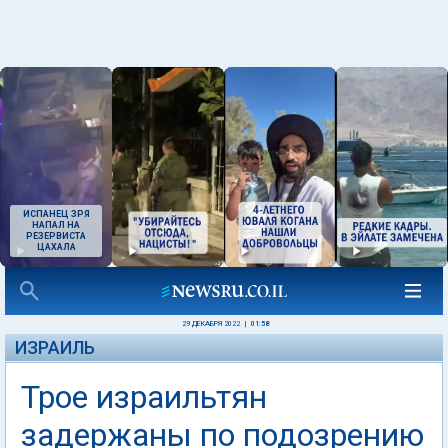
ИСПАНЕЦ ЗРЯ
НАПАЛ НА
РЕЗЕРВИСТА
ЦАХАЛА
29 ДЕКАБРЯ 2022
|
01:58
ИЗРАИЛЬ
Трое израильтян
задержаны по подозрению