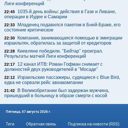
Лиги конференций
1035-й день войны: действия в Газе и Ливане,
22:45
операции в Иудее и Самарии
Младенец подавился пакетом в Бней-Браке, его
22:33
состояние критическое
Компания, занимающаяся помощью в эмиграции
22:30
израильтян, обратилась за защитой от кредиторов
Киевляне победили. "Бейтар" проиграл.
22:28
Результаты матчей Лиги конференций
12 канал ИТВ: Роман Гофман снимает с
22:17
должностей двух руководителей в "Мосаде"
Израильские пассажиры, судящиеся с Blue Bird,
22:12
едва не сорвали рейс авиакомпании
В Великобритании был задержан мужчина,
21:42
пришедший в больницу в образе смерти с косой
Пятница, 07 августа 2026 г.
Теги
Обратная связь
Подписка на новости (RSS)