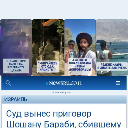
ИСПАНЕЦ ЗРЯ
НАПАЛ НА
РЕЗЕРВИСТА
ЦАХАЛА
29 МАЯ 2014
|
08:52
ИЗРАИЛЬ
Суд вынес приговор
Шошану Бараби, сбившему