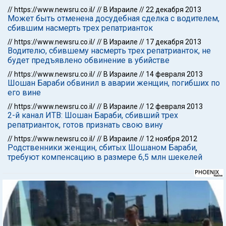
//
https://www.newsru.co.il/
//
В Израиле
//
22 декабря 2013
Может быть отменена досудебная сделка с водителем,
сбившим насмерть трех репатрианток
//
https://www.newsru.co.il/
//
В Израиле
//
17 декабря 2013
Водителю, сбившему насмерть трех репатрианток, не
будет предъявлено обвинение в убийстве
//
https://www.newsru.co.il/
//
В Израиле
//
14 февраля 2013
Шошан Бараби обвинил в аварии женщин, погибших по
его вине
//
https://www.newsru.co.il/
//
В Израиле
//
12 февраля 2013
2-й канал ИТВ: Шошан Бараби, сбивший трех
репатрианток, готов признать свою вину
//
https://www.newsru.co.il/
//
В Израиле
//
12 ноября 2012
Родственники женщин, сбитых Шошаном Бараби,
требуют компенсацию в размере 6,5 млн шекелей