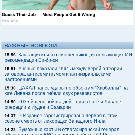
Guess Their Job — Most People Get It Wrong
Реклама
ВАЖНЫЕ НОВОСТИ
Как защититься от мошенников, использующих ИИ:
15:56
рекомендации Би-би-си
Ученые показали связь между верой в теории
15:51
заговора, антисемитизмом и антиизраильскими
настроениями
ЦАХАЛ нанес удары по объектам "Хизбаллы" на
15:30
юге Ливана после гибели двух резервистов
1035-й день войны: действия в Газе и Ливане,
14:50
операции в Иудее и Самарии
В Израиле зарегистрирована первая в этом
14:37
сезоне смерть от лихорадки Западного Нила
Бумажные карты и отвага: иранский генерал
14:22
объяснил успехи ВВС во время войны с США