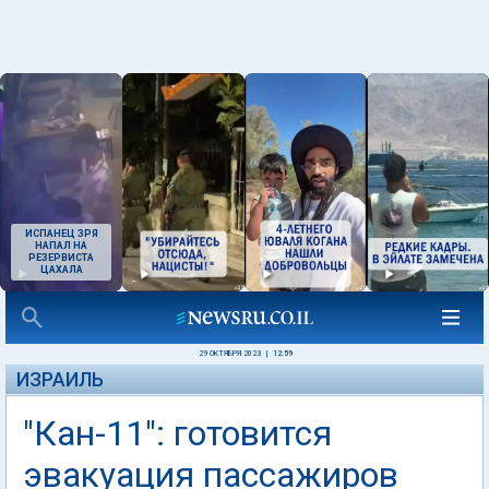
ИСПАНЕЦ ЗРЯ
НАПАЛ НА
РЕЗЕРВИСТА
ЦАХАЛА
29 ОКТЯБРЯ 2023
|
12:59
ИЗРАИЛЬ
"Кан-11": готовится
эвакуация пассажиров